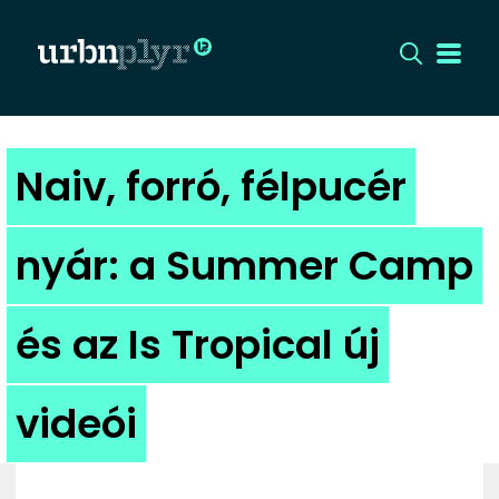
CÍMLAP
Naiv, forró, félpucér
DIZÁJN
nyár: a Summer Camp
DIVAT
és az Is Tropical új
HIP
KULT
videói
UTCA