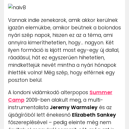
ZENE
Vannak indie zenekarok, amik akkor kerülnek
MÉDIAAJÁNLAT
IMPRESSZUM
igazán elemükbe, amikor beütnek a bolondos
PR-ARCHÍVUM
nyári szép napok, hiszen ez az a téma, ami
ADATKEZELÉSI TÁJÉKOZTATÓ
annyira kimeríthetetlen, hogy… nagyon. Két
ilyen formáció is kijött most egy-egy új dallal,
ráadásul, hát ez egyszerűen hihetetlen,
mindkettejük nevét mintha a nyári hónapok
ihlették volna! Még szép, hogy elférnek egy
poszton belül.
A londoni vidámkodó alterpopos
Summer
Camp
2009-ben alakult meg, a multi-
instrumentalista
Jeremy Warmsley
és az
újságíróból lett énekesnő
Elizabeth Sankey
főszereplésével – pedig eleinte még nem