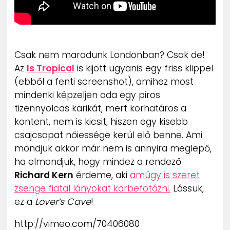
Csak nem maradunk Londonban? Csak de!
Az
Is Tropical
is kijött ugyanis egy friss klippel
(ebből a fenti screenshot), amihez most
mindenki képzeljen oda egy piros
tizennyolcas karikát, mert korhatáros a
kontent, nem is kicsit, hiszen egy kisebb
csajcsapat nőiessége kerül elő benne. Ami
mondjuk akkor már nem is annyira meglepő,
ha elmondjuk, hogy mindez a rendező
Richard Kern
érdeme, aki
amúgy is szeret
zsenge fiatal lányokat körbefotózni.
Lássuk,
ez a
Lover’s Cave
!
http://vimeo.com/70406080