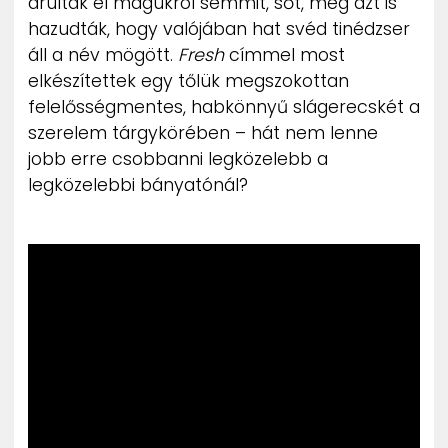
árultak el magukról semmit, sőt, még azt is
hazudták, hogy valójában hat svéd tinédzser
áll a név mögött.
Fresh
címmel most
elkészítettek egy tőlük megszokottan
felelősségmentes, habkönnyű slágerecskét a
szerelem tárgykörében – hát nem lenne
jobb erre csobbanni legközelebb a
legközelebbi bányatónál?