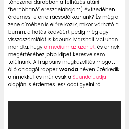
tánczenei darabban a felhúzás utáni
ZENE
“berobbanó” ereszdelahajam) évtizedében
érdemes-e erre rácsodálkoznunk? És még a
MÉDIAAJÁNLAT
zene címében is előre közlik, mikor várható a
IMPRESSZUM
PR-ARCHÍVUM
bumm, a hatás kedvéért pedig még egy
ADATKEZELÉSI TÁJÉKOZTATÓ
visszaszámlálót is kapunk. Marshall McLuhan
mondta, hogy
a médium az üzenet
, és ennek
megértéséhez jobb klipet keresve sem
találnánk. A frappáns megközelítés mögött
álló chicagói rapper
Wonda
néven üzérkedik
a rímekkel, és már csak a
Soundcloudja
alapján is érdemes lesz odafigyelni rá.