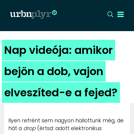
CÍMLAP
Nap videója: amikor
DIZÁJN
bejön a dob, vajon
DIVAT
elveszíted-e a fejed?
HIP
KULT
Ilyen refrént sem nagyon hallottunk még, de
UTCA
hát a
drop
(értsd: adott elektronikus