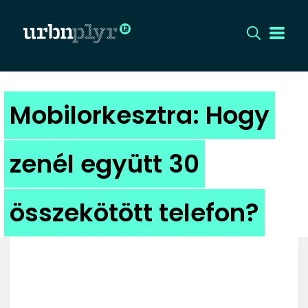
CÍMLAP
Mobilorkesztra: Hogy
DIZÁJN
zenél együtt 30
DIVAT
összekötött telefon?
HIP
KULT
UTCA