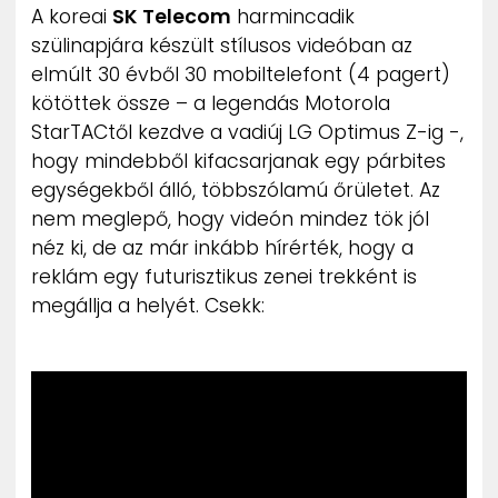
A koreai
SK Telecom
harmincadik
ZENE
szülinapjára készült stílusos videóban az
elmúlt 30 évből 30 mobiltelefont (4 pagert)
MÉDIAAJÁNLAT
IMPRESSZUM
kötöttek össze – a legendás Motorola
PR-ARCHÍVUM
StarTACtől kezdve a vadiúj LG Optimus Z-ig -,
ADATKEZELÉSI TÁJÉKOZTATÓ
hogy mindebből kifacsarjanak egy párbites
egységekből álló, többszólamú őrületet. Az
nem meglepő, hogy videón mindez tök jól
néz ki, de az már inkább hírérték, hogy a
reklám egy futurisztikus zenei trekként is
megállja a helyét. Csekk: