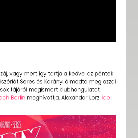
j, vagy mert így tartja a kedve, az péntek
iszériát Seres és Karányi álmodta meg azzal
ág sok tájáról megismert klubhangulatot.
ach Berlin
meghívottja, Alexander Lorz.
Ide