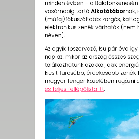
minden évben – a Balatonkenesén 
vasárnapig tartó
Alkotótábor
nak, 
(műfaj)fókuszáltabb: zörgős, katto
elektronikus zenék várhatók (nem 
néven).
Az egyik főszervező, Isu pár éve íg
nap az, mikor az ország összes szegl
találkozhatunk azokkal, akik energ
kicsit furcsább, érdekesebb zenék f
magyar tenger közelében rugózni a 
és teljes fellépőlista itt
.