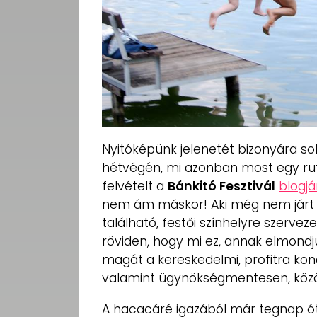
Nyitóképünk jelenetét bizonyára so
hétvégén, mi azonban most egy ruti
felvételt a
Bánkitó Fesztivál
blogjá
nem ám máskor! Aki még nem járt 
található, festői színhelyre szerveze
röviden, hogy mi ez, annak elmondju
magát a kereskedelmi, profitra kon
valamint ügynökségmentesen, közös
A hacacáré igazából már tegnap óta