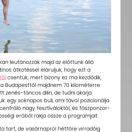
kan leutánozzák majd az előttünk álló
nos átkötéssel eláruljuk, hogy ezt a
ról
csentük, mert bizony ez ma kezdődik,
a Budapesttől majdnem 70 kilométerre
tt zenés-táncos dilin, de tudni akarja
k: egy soknapos buli, ami távol pozicionálja
centráló nagy fesztiváloktól, és főszponzor-
ségi erőből rakja össze a programjait.
 tart, de vasárnapról hétfőre virradóig