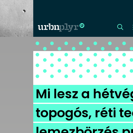
CÍMLAP
DIZÁJN
DIVAT
Mi lesz a hétv
HIP
topogós, réti t
KULT
lemezbörzés p