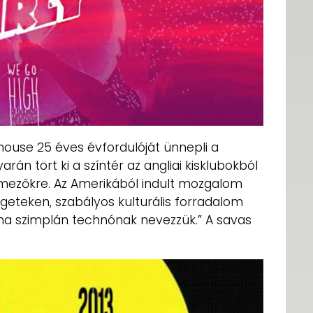
house 25 éves évfordulóját ünnepli a
arán tört ki a színtér az angliai kisklubokból
mezőkre. Az Amerikából indult mozgalom
 Szigeteken, szabályos kulturális forradalom
ma szimplán technónak nevezzük.” A savas