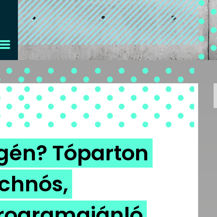
égén? Tóparton
echnós,
rogramajánló