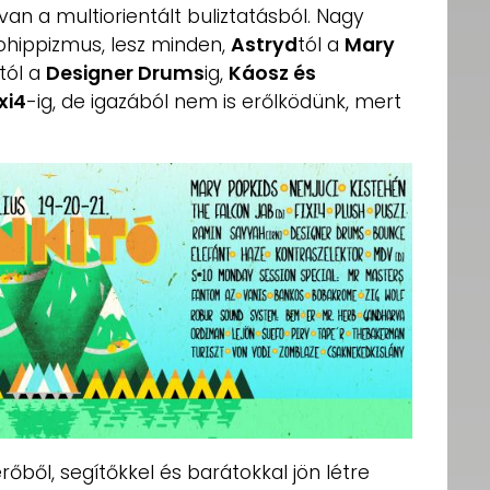
 van a multiorientált buliztatásból. Nagy
eohippizmus, lesz minden,
Astryd
tól a
Mary
tól a
Designer Drums
ig,
Káosz és
ixi4
-ig, de igazából nem is erőlködünk, mert
őből, segítőkkel és barátokkal jön létre