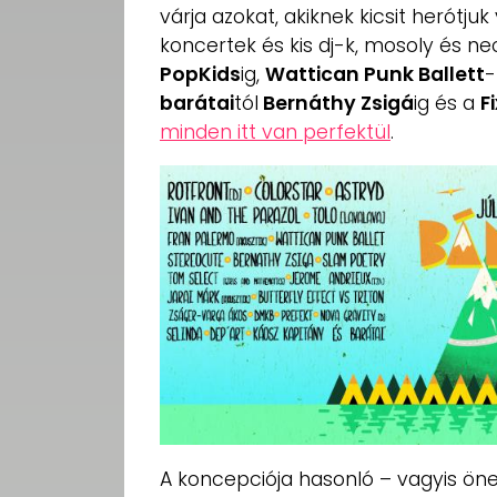
várja azokat, akiknek kicsit herótjuk
koncertek és kis dj-k, mosoly és n
PopKids
ig,
Wattican Punk Ballett
-
barátai
tól
Bernáthy Zsigá
ig és a
F
minden itt van perfektül
.
A koncepciója hasonló – vagyis öner