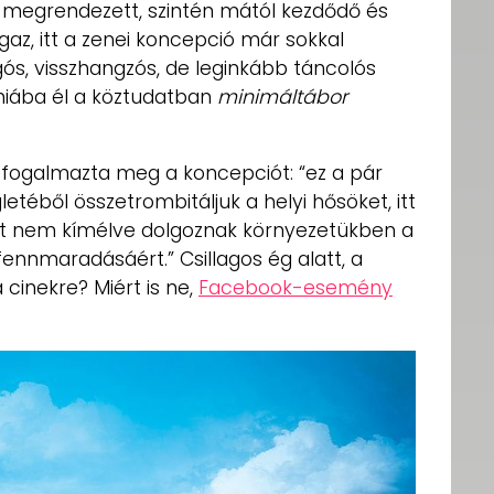
megrendezett, szintén mától kezdődő és
igaz, itt a zenei koncepció már sokkal
gós, visszhangzós, de leginkább táncolós
hiába él a köztudatban
minimáltábor
y fogalmazta meg a koncepciót: “ez a pár
etéből összetrombitáljuk a helyi hősöket, itt
iát nem kímélve dolgoznak környezetükben a
ennmaradásáért.” Csillagos ég alatt, a
cinekre? Miért is ne,
Facebook-esemény