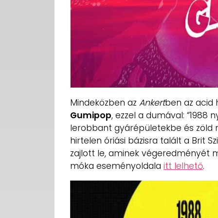
Mindeközben az
Ankert
ben az acid 
Gumipop
, ezzel a dumával: “1988 ny
lerobbant gyárépületekbe és zöld 
hirtelen óriási bázisra talált a Brit
zajlott le, aminek végeredményét 
móka eseményoldala
itt lelhető
.