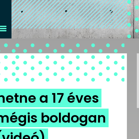
hetne a 17 éves
 mégis boldogan
(videó)