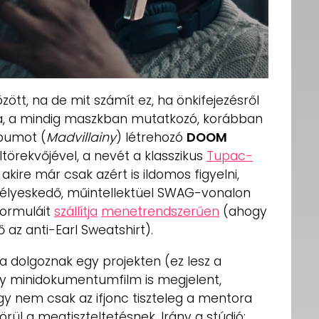
ött, na de mit számít ez, ha önkifejezésről
a, a mindig maszkban mutatkozó, korábban
lbumot (
Madvillainy
) létrehozó
DOOM
ltörekvőjével, a nevét a klasszikus
Tupac-
, akire már csak azért is ildomos figyelni,
télyeskedő, műintellektüel SWAG-vonalon
formuláit
szállítja
menetrendszerűen
(ahogy
 az anti-Earl Sweatshirt).
a dolgoznak egy projekten (ez lesz a
egy minidokumentumfilm is megjelent,
y nem csak az ifjonc tiszteleg a mentora
e örül a megtiszteltetésnek. Irány a stúdió: