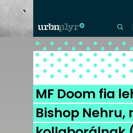
CÍMLAP
DIZÁJN
DIVAT
MF Doom fia le
HIP
Bishop Nehru,
KULT
kollaborálnak 