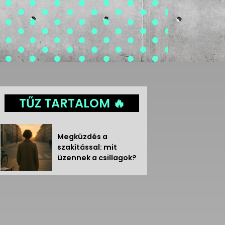
TŰZ TARTALOM 🔥
Megküzdés a
szakítással: mit
üzennek a csillagok?