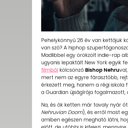
Pehelykönnyű 26 év van kettőjük köz
van szó? A hiphop szuperfőgonosz
Madlibbel egy örökzölt indie-rap a
ugyanis lepaktált New York egyik fe
filmből
kölcsönző
Bishop Nehru
val
mert nem az egyre fárasztóbb, rej
érkezett meg, hanem a régi iskola 
a Guardian újságírója fogalmazott, ő
Na, és ők ketten már tavaly nyár ót
Nehruvian Doom
), és erről most 
amiben egészen megható látni, hog
előtt, de utóbbi is kifejezi, mennyir