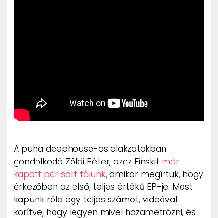
ZENE
MÉDIAAJÁNLAT
IMPRESSZUM
PR-ARCHÍVUM
ADATKEZELÉSI TÁJÉKOZTATÓ
A puha deephouse-os alakzatokban
gondolkodó Zöldi Péter, azaz Finskit
már
kapott pár sort tőlünk
, amikor megírtuk, hogy
érkezőben az első, teljes értékű EP-je. Most
kapunk róla egy teljes számot, videóval
körítve, hogy legyen mivel hazametrózni, és