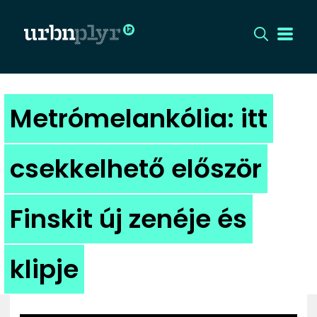
CÍMLAP
Metrómelankólia: itt
DIZÁJN
csekkelhető először
DIVAT
Finskit új zenéje és
HIP
KULT
klipje
UTCA