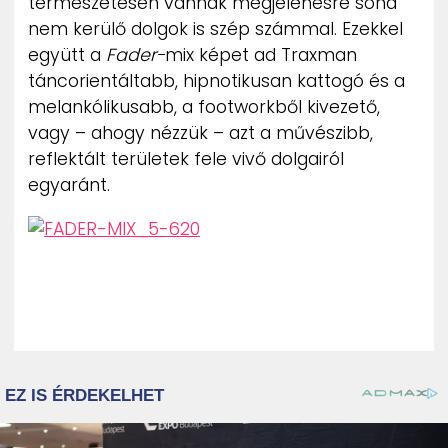
természetesen vannak megjelenésre soha
nem kerülő dolgok is szép számmal. Ezekkel
együtt a
Fader-
mix képet ad Traxman
táncorientáltabb, hipnotikusan kattogó és a
melankólikusabb, a footworkből kivezető,
vagy – ahogy nézzük – azt a művészibb,
reflektált területek fele vivő dolgairól
egyaránt.