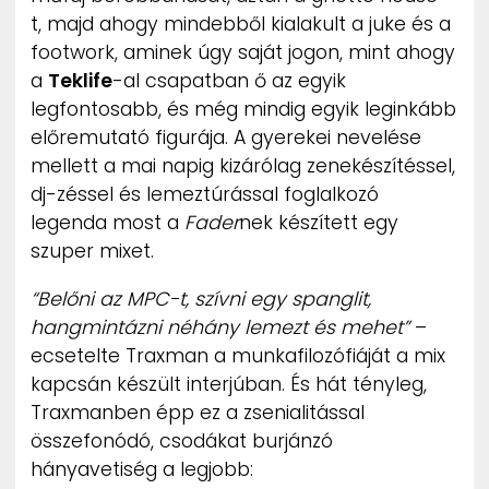
ZENE
t, majd ahogy mindebből kialakult a juke és a
footwork, aminek úgy saját jogon, mint ahogy
MÉDIAAJÁNLAT
a
Teklife
-al csapatban ő az egyik
IMPRESSZUM
legfontosabb, és még mindig egyik leginkább
PR-ARCHÍVUM
előremutató figurája. A gyerekei nevelése
ADATKEZELÉSI TÁJÉKOZTATÓ
mellett a mai napig kizárólag zenekészítéssel,
dj-zéssel és lemeztúrással foglalkozó
legenda most a
Fader
nek készített egy
szuper mixet.
“Belőni az MPC-t, szívni egy spanglit,
hangmintázni néhány lemezt és mehet”
–
ecsetelte Traxman a munkafilozófiáját a mix
kapcsán készült interjúban. És hát tényleg,
Traxmanben épp ez a zsenialitással
összefonódó, csodákat burjánzó
hányavetiség a legjobb: