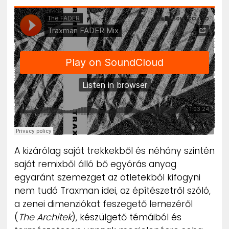
A kizárólag saját trekkekből és néhány szintén
saját remixből álló bő egyórás anyag
egyaránt szemezget az ötletekből kifogyni
nem tudó Traxman idei, az építészetről szóló,
a zenei dimenziókat feszegető lemezéről
(
The Architek
), készülgető témáiból és