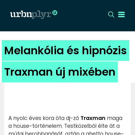
CÍMLAP
Melankólia és hipnózis
DIZÁJN
Traxman új mixében
DIVAT
HIP
KULT
A nyolc éves kora óta dj-ző
Traxman
maga
UTCA
a house-történelem. Testközelből élte át a
műfaj berobbanását, aztán a ghetto house-