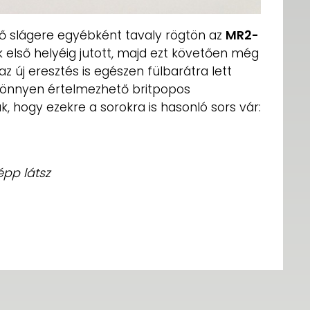
lső slágere egyébként tavaly rögtön az
MR2-
k első helyéig jutott, majd ezt követően még
 az új eresztés is egészen fülbarátra lett
 könnyen értelmezhető britpopos
, hogy ezekre a sorokra is hasonló sors vár:
pp látsz