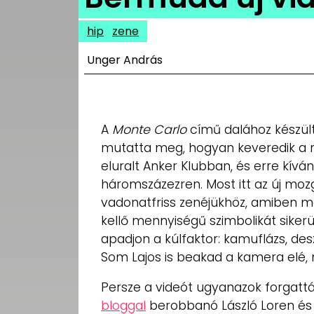
UTCA
hip
zene
ZENE
Unger András
MÉDIAAJÁNLAT
IMPRESSZUM
PR-ARCHÍVUM
ADATKEZELÉSI
A
Monte Carlo
című dalához készül
TÁJÉKOZTATÓ
mutatta meg, hogyan keveredik a m
eluralt Anker Klubban, és erre kívá
háromszázezren. Most itt az új moz
vadonatfriss zenéjükhöz, amiben m
kellő mennyiségű szimbolikát sikerü
apadjon a kúlfaktor: kamuflázs, des
Som Lajos is beakad a kamera elé, 
Persze a videót ugyanazok forgatták,
bloggal
berobbanó László Loren és M