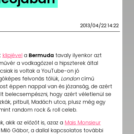
2013/04/22 14:22
t
klipjével
a
Bermuda
tavaly ilyenkor azt
űvér a vodkagőzzel a hipszterek által
ncsiak is voltak a YouTube-on jó
góképes felvonás tőlük,
London
című
ost éppen nappal van és józanság, de azért
lt belecsempészni, hogy azért véletlenül se
zkák, pitbull, Madách utca, plusz még egy
mint random rock & roll celeb.
 akik az előzőt is, azaz a
Mais Monsieur
iló Gábor, a dallal kapcsolatos további