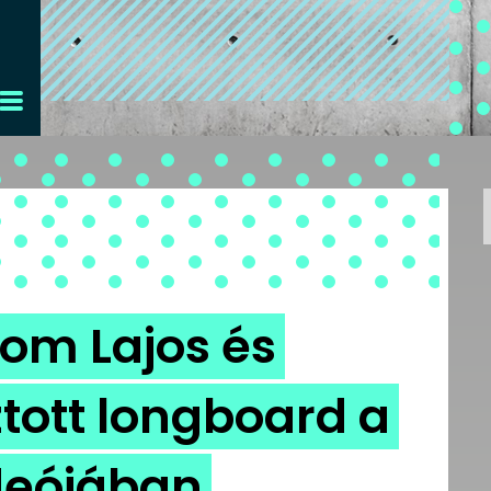
om Lajos és
ztott longboard a
deójában