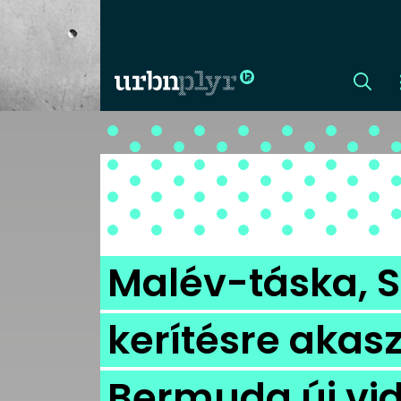
CÍMLAP
DIZÁJN
DIVAT
Malév-táska, S
HIP
kerítésre akas
KULT
Bermuda új vi