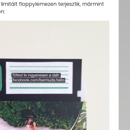
limitált floppylemezen terjesztik, mármint
en: