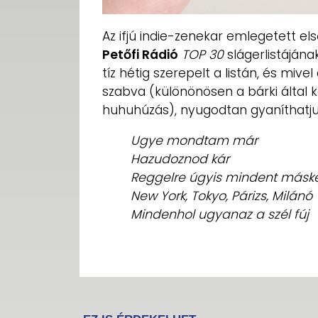
Az ifjú indie-zenekar emlegetett e
Petőfi Rádió
TOP 30
slágerlistájána
tíz hétig szerepelt a listán, és mivel
szabva (különönösen a bárki által
huhuhúzás), nyugodtan gyaníthatjuk
Ugye mondtam már
Hazudoznod kár
Reggelre úgyis mindent máské
New York, Tokyo, Párizs, Milánó
Mindenhol ugyanaz a szél fúj