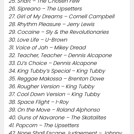
25. Shaft – The Chosen Few
26. Sipreano – The Upsetters
27. Girl of My Dreams – Cornell Campbell
28. Rhythm Pleasure – Jerry Lewis
29. Cocaine – Sly & the Revolutionaries
30. Love Life – U-Brown
31. Voice of Jah – Mikey Dread
32. Teacher, Teacher – Dennis Alcapone
33. DJ’s Choice – Dennis Alcapone
34. King Tubby’s Special – King Tubby
35. Reggae Makossa – Brenton Dowe
36. Rougher Version – King Tubby
37. Cool Down Version – King Tubby
38. Space Flight – I-Roy
39. On the Move – Roland Alphonso
40. Guns of Navarone – The Skatalites
41. Popcorn – The Upsetters
42. None Shall Escape Judgement – Johnny