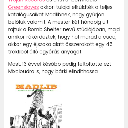
ZENE
Greenslaves
akkori tulajai elküldték a teljes
katalógusaikat Madlibnek, hogy gyúrjon
MÉDIAAJÁNLAT
belőlük valamit. A mester két hónapig ült
IMPRESSZUM
rajtuk a Bomb Shelter nevű stúdiójában, majd
PR-ARCHÍVUM
amikor rákérdeztek, hogy hol marad a cucc,
ADATKEZELÉSI TÁJÉKOZTATÓ
akkor egy éjszaka alatt összerakott egy 45
trekkből álló egyórás anyagot.
Most, 13 évvel később pedig feltöltötte ezt
Mixcloudra is, hogy bárki elindíthassa.