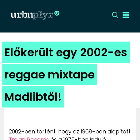
CÍMLAP
Előkerült egy 2002-es
DIZÁJN
reggae mixtape
DIVAT
Madlibtől!
HIP
KULT
UTCA
2002-ben történt, hogy az 1968-ban alapított
Trojan Records
és a 1975-ben induló