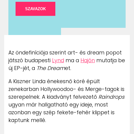
Az öndefiníciója szerint art- és dream popot
játszó budapesti
Lynd
ma a
Hajón
mutatja be
új EP-jét, a
The Dream
et.
A Kiszner Linda énekesnő köré épült
zenekarban Hollywoodoo- és Merge-tagok is
szerepelnek. A kiadványt felvezető
Raindrops
ugyan már hallgatható egy ideje, most
azonban egy szép fekete-fehér klippet is
kaptunk mellé.