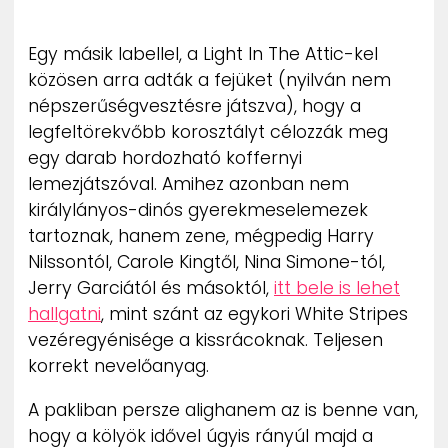
ZENE
Egy másik labellel, a Light In The Attic-kel
MÉDIAAJÁNLAT
közösen arra adták a fejüket (nyilván nem
IMPRESSZUM
népszerűségvesztésre játszva), hogy a
PR-ARCHÍVUM
ADATKEZELÉSI TÁJÉKOZTATÓ
legfeltörekvőbb korosztályt célozzák meg
egy darab hordozható koffernyi
lemezjátszóval. Amihez azonban nem
királylányos-dinós gyerekmeselemezek
tartoznak, hanem zene, mégpedig Harry
Nilssontól, Carole Kingtől, Nina Simone-tól,
Jerry Garciától és másoktól,
itt bele is lehet
hallgatni
, mint szánt az egykori White Stripes
vezéregyénisége a kissrácoknak. Teljesen
korrekt nevelőanyag.
A pakliban persze alighanem az is benne van,
hogy a kölyök idővel úgyis rányúl majd a