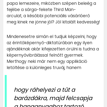
papa lemezeire, miközben szépen beleég a
fejébe a sárga-fekete Third Man-
arculat, a későbbi potenciális vásárlóerő
meg kinek ne jönne jól? Jól kitalált kedvesség!
Mindenesetre simán el tudjuk képzelni, hogy
az érintőképernyő-diktatúrában egy ilyen
ajándéknak akár kifejezetten örülni is tudna a
képernyővibrálással felnőtt gyermek.
Merthogy neki már nem egy applikáció
letöltése a különleges truváj, hanem
hogy ráhelyezi a tűt a
barázdákra, majd felcsapja
a hanganyaghoz tartozó