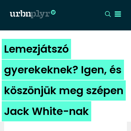
CÍMLAP
Lemezjátszó
DIZÁJN
gyerekeknek? Igen, és
DIVAT
köszönjük meg szépen
HIP
KULT
Jack White-nak
UTCA