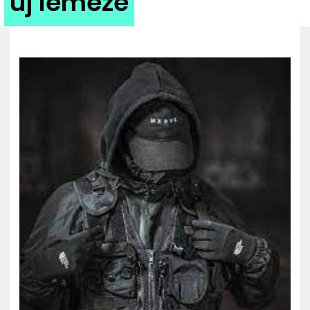
új lemeze
ZENE
MÉDIAAJÁNLAT
IMPRESSZUM
PR-ARCHÍVUM
ADATKEZELÉSI TÁJÉKOZTATÓ