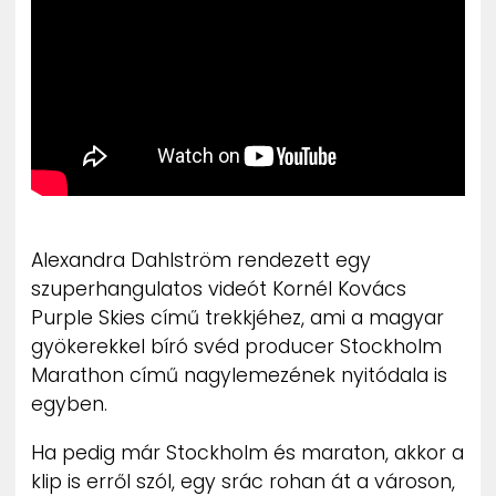
ZENE
MÉDIAAJÁNLAT
IMPRESSZUM
PR-ARCHÍVUM
ADATKEZELÉSI TÁJÉKOZTATÓ
Alexandra Dahlström rendezett egy
szuperhangulatos videót Kornél Kovács
Purple Skies című trekkjéhez, ami a magyar
gyökerekkel bíró svéd producer Stockholm
Marathon című nagylemezének nyitódala is
egyben.
Ha pedig már Stockholm és maraton, akkor a
klip is erről szól, egy srác rohan át a városon,