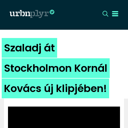
CÍMLAP
Szaladj át
DIZÁJN
Stockholmon Kornál
DIVAT
Kovács új klipjében!
HIP
KULT
UTCA