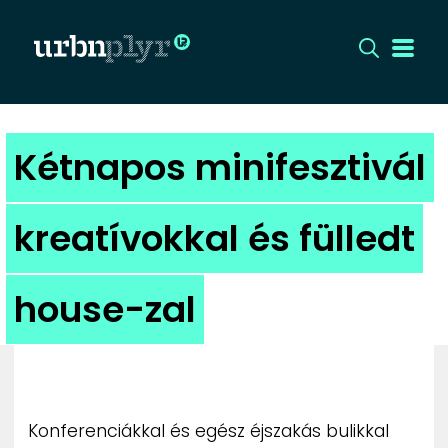
CÍMLAP
Kétnapos minifesztivál
DIZÁJN
kreatívokkal és fülledt
DIVAT
house-zal
HIP
KULT
UTCA
Konferenciákkal és egész éjszakás bulikkal