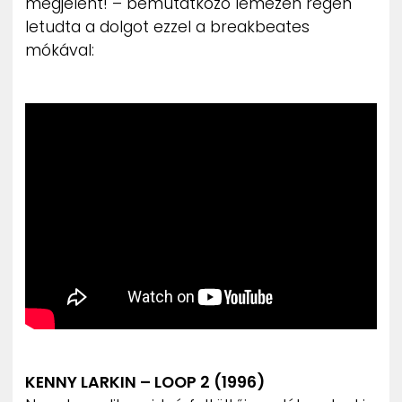
megjelent! – bemutatkozó lemezén régen
letudta a dolgot ezzel a breakbeates
mókával:
KENNY LARKIN – LOOP 2 (1996)