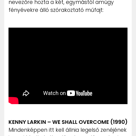
nevezőre hozta a két, egymástól amúgy
fényévekre álló szórakoztató műfajt:
KENNY LARKIN – WE SHALL OVERCOME (1990)
Mindenképpen itt kell állnia legelső zenéjének