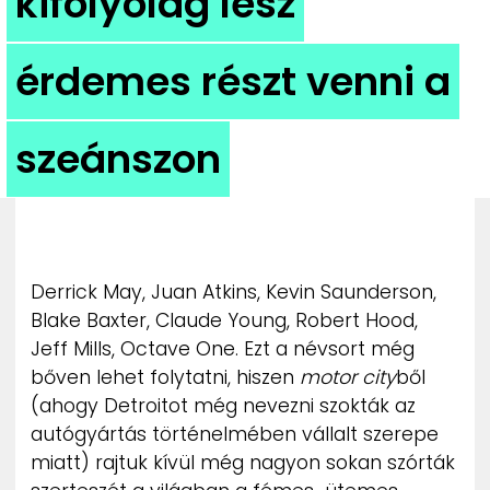
kifolyólag lesz
ZENE
érdemes részt venni a
MÉDIAAJÁNLAT
IMPRESSZUM
PR-ARCHÍVUM
ADATKEZELÉSI TÁJÉKOZTATÓ
szeánszon
Derrick May, Juan Atkins, Kevin Saunderson,
Blake Baxter, Claude Young, Robert Hood,
Jeff Mills, Octave One. Ezt a névsort még
bőven lehet folytatni, hiszen
motor city
ből
(ahogy Detroitot még nevezni szokták az
autógyártás történelmében vállalt szerepe
miatt) rajtuk kívül még nagyon sokan szórták