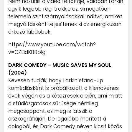
Nem hazudik a videó feltöltője, valóban Larkin
egyik legjobb régi trekkje ez, simogatóan
felemelő szintiszárnyalásokkal indítva, amiket
megváltásként teljesítenek ki az energikusan
érkező lábdobok.
https://www.youtube.com/watch?
v=CZEidKBBblg
DARK COMEDY – MUSIC SAVES MY SOUL
(2004)
Kevesen tudják, hogy Larkin stand-up
komédiásként is próbálkozott a kilencvenes
évek végén és a kétezresek elején, ami miatt
a stúdiózgatások sűrűsége némileg
megcsappant, ez meg is látszik a
diszkográfiáján. De legalább merített a
dologból, és Dark Comedy néven kicsit közös