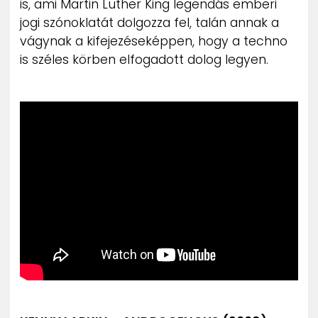
is, ami Martin Luther King legendás emberi
jogi szónoklatát dolgozza fel, talán annak a
vágynak a kifejezéseképpen, hogy a techno
is széles körben elfogadott dolog legyen.