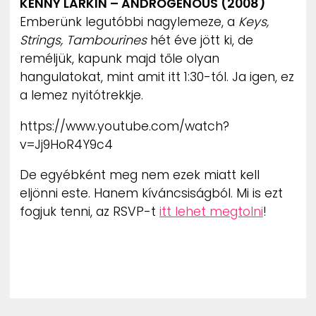
KENNY LARKIN – ANDROGENOUS (2008)
Emberünk legutóbbi nagylemeze, a
Keys,
Strings, Tambourines
hét éve jött ki, de
reméljük, kapunk majd tőle olyan
hangulatokat, mint amit itt 1:30-tól. Ja igen, ez
a lemez nyitótrekkje.
https://www.youtube.com/watch?
v=Jj9HoR4Y9c4
De egyébként meg nem ezek miatt kell
eljönni este. Hanem kíváncsiságból. Mi is ezt
fogjuk tenni, az RSVP-t
itt lehet megtolni
!