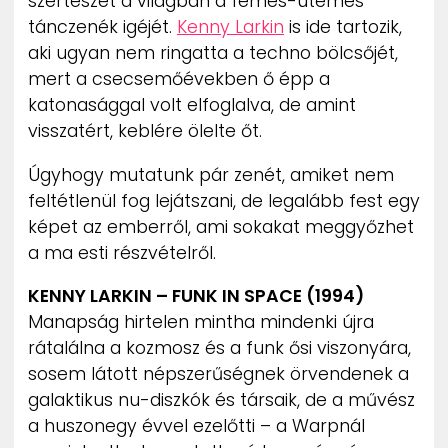
szerteszét a világban a fémes-ütemes
tánczenék igéjét.
Kenny Larkin
is ide tartozik,
aki ugyan nem ringatta a techno bölcsőjét,
mert a csecsemőévekben ő épp a
katonasággal volt elfoglalva, de amint
visszatért, keblére ölelte őt.
Úgyhogy mutatunk pár zenét, amiket nem
feltétlenül fog lejátszani, de legalább fest egy
képet az emberről, ami sokakat meggyőzhet
a ma esti részvételről.
KENNY LARKIN – FUNK IN SPACE (1994)
Manapság hirtelen mintha mindenki újra
rátalálna a kozmosz és a funk ősi viszonyára,
sosem látott népszerűségnek örvendenek a
galaktikus nu-diszkók és társaik, de a művész
a huszonegy évvel ezelőtti – a Warpnál