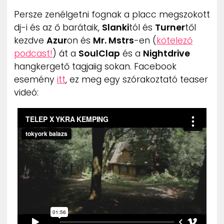
Persze zenélgetni fognak a placc megszokott
dj-i és az ő barátaik,
Slanki
tól és
Turner
től
kezdve
Azur
on és
Mr. Mstrs
-en (
kötelező
podcast!
) át a
SoulClap
és a
Nightdrive
hangkergető tagjaiig sokan. Facebook
esemény
itt
, ez meg egy szórakoztató teaser
videó: