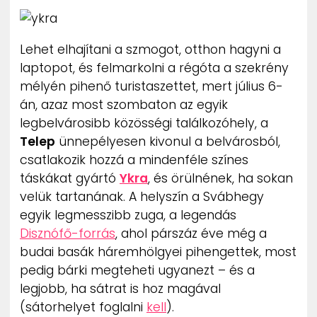
ZENE
Lehet elhajítani a szmogot, otthon hagyni a
MÉDIAAJÁNLAT
IMPRESSZUM
laptopot, és felmarkolni a régóta a szekrény
PR-ARCHÍVUM
mélyén pihenő turistaszettet, mert július 6-
ADATKEZELÉSI TÁJÉKOZTATÓ
án, azaz most szombaton az egyik
legbelvárosibb közösségi találkozóhely, a
Telep
ünnepélyesen kivonul a belvárosból,
csatlakozik hozzá a mindenféle színes
táskákat gyártó
Ykra
, és örülnének, ha sokan
velük tartanának. A helyszín a Svábhegy
egyik legmesszibb zuga, a legendás
Disznófő-forrás
, ahol párszáz éve még a
budai basák háremhölgyei pihengettek, most
pedig bárki megteheti ugyanezt – és a
legjobb, ha sátrat is hoz magával
(sátorhelyet foglalni
kell
).