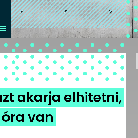
zt akarja elhitetni,
 óra van