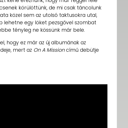
azt kéne éreznünk, hogy már reggel felé
csenek körülöttünk, de mi csak táncolunk
ata közel sem az utolsó taktusokra utal,
bb lehetne egy löket pezsgővel szombat
 ebbe tényleg ne kössünk már bele.
sel, hogy ez már az új albumának az
ideje, mert az
On A Mission
című debütje