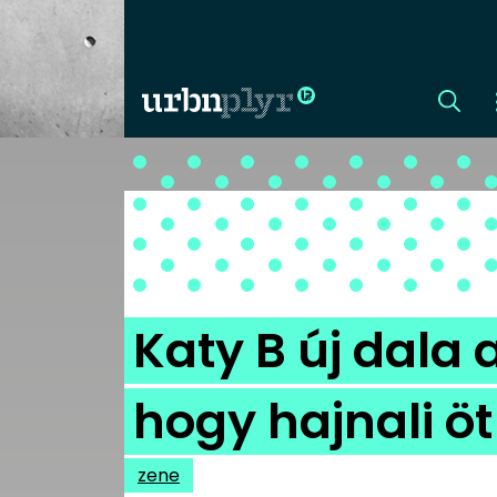
CÍMLAP
DIZÁJN
DIVAT
Katy B új dala a
HIP
hogy hajnali öt
KULT
zene