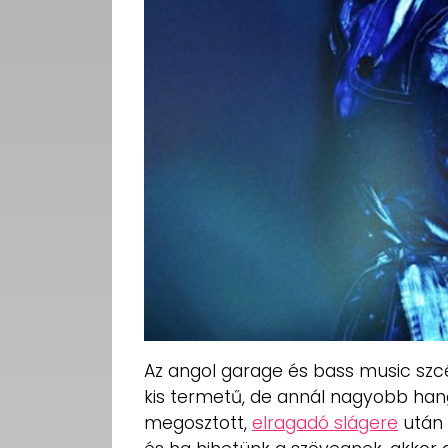
Az angol garage és bass music szcé
kis termetű, de annál nagyobb ha
megosztott,
elragadó slágere
után 