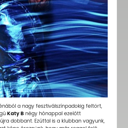
nából a nagy fesztiválszínpadokig feltört,
ngú
Katy B
négy hónappal ezelőtt
újra dobbant. Ezúttal is a klubban vagyunk,