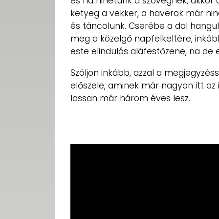
és ha hihetünk a szövegnek, akkor 
ketyeg a vekker, a haverok már nin
és táncolunk. Cserébe a dal hangul
meg a közelgő napfelkeltére, inká
este elindulós aláfestőzene, na de
Szóljon inkább, azzal a megjegyzés
előszele, aminek már nagyon itt az 
lassan már három éves lesz.