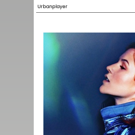
UTCA
Urbanplayer
ZENE
MÉDIAAJÁNLAT
IMPRESSZUM
PR-ARCHÍVUM
ADATKEZELÉSI
TÁJÉKOZTATÓ