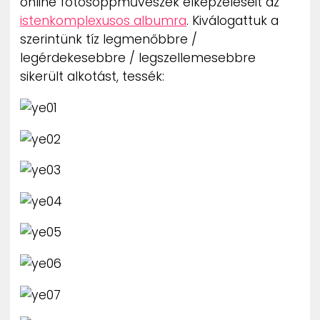
online fotosoppművészek elképzeléseit az
istenkomplexusos albumra
. Kiválogattuk a
szerintünk tíz legmenőbbre /
legérdekesebbre / legszellemesebbre
sikerült alkotást, tessék: