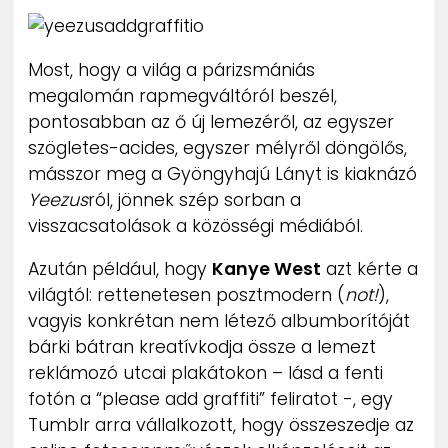
ZENE
Most, hogy a világ a párizsmániás
MÉDIAAJÁNLAT
IMPRESSZUM
megalomán rapmegváltóról beszél,
PR-ARCHÍVUM
pontosabban az ő új lemezéről, az egyszer
ADATKEZELÉSI TÁJÉKOZTATÓ
szögletes-acides, egyszer mélyről döngölős,
másszor meg a Gyöngyhajú Lányt is kiaknázó
Yeezus
ról, jönnek szép sorban a
visszacsatolások a közösségi médiából.
Azután például, hogy
Kanye West
azt kérte a
világtól: rettenetesen posztmodern (
not!
),
vagyis konkrétan nem létező albumborítóját
bárki bátran kreatívkodja össze a lemezt
reklámozó utcai plakátokon – lásd a fenti
fotón a “please add graffiti” feliratot -, egy
Tumblr arra vállalkozott, hogy összeszedje az