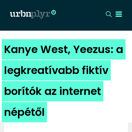
CÍMLAP
Kanye West, Yeezus: a
DIZÁJN
legkreatívabb fiktív
DIVAT
borítók az internet
HIP
KULT
népétől
UTCA