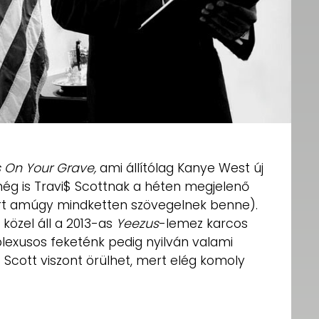
s On Your Grave,
ami állítólag Kanye West új
még is Travi$ Scottnak a héten megjelenő
rt amúgy mindketten szövegelnek benne).
 közel áll a 2013-as
Yeezus
-lemez karcos
exusos feketénk pedig nyilván valami
i. Scott viszont örülhet, mert elég komoly