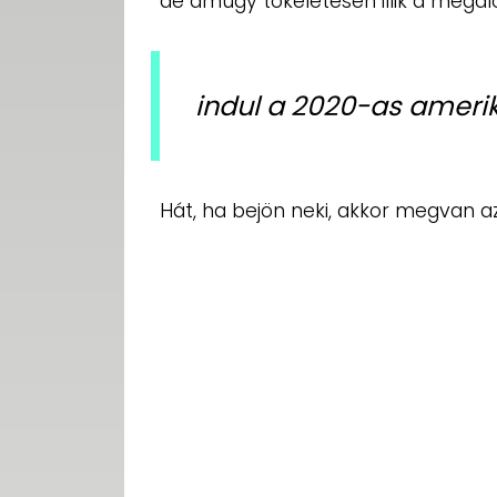
de amúgy tökéletesen illik a megal
indul a 2020-as amerik
Hát, ha bejön neki, akkor megvan az e