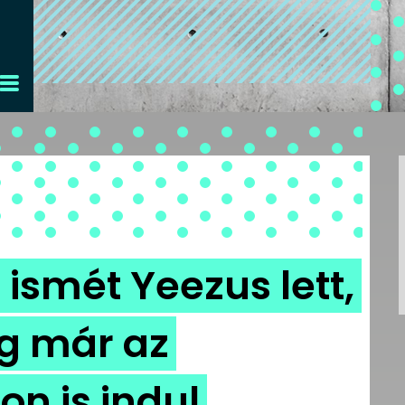
ismét Yeezus lett,
g már az
on is indul