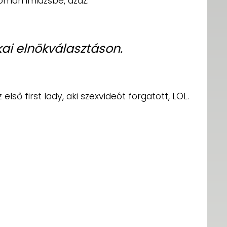
omán imidzsbe, azaz:
ai elnökválasztáson.
lső first lady, aki szexvideót forgatott, LOL.