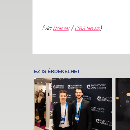
(via
Noisey
/
CBS News
)