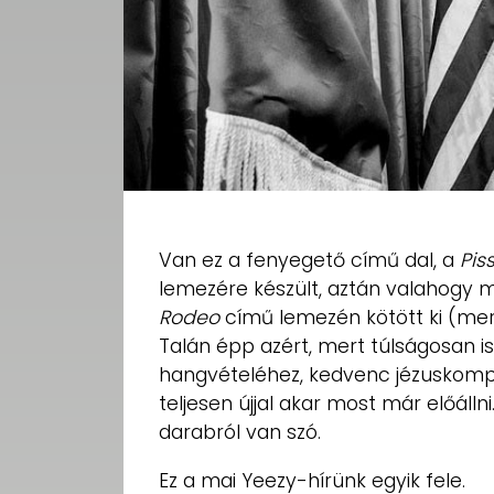
Van ez a fenyegető című dal, a
Pis
lemezére készült, aztán valahogy 
Rodeo
című lemezén kötött ki (me
Talán épp azért, mert túlságosan is
hangvételéhez, kedvenc jézuskompl
teljesen újjal akar most már előálln
darabról van szó.
Ez a mai Yeezy-hírünk egyik fele.