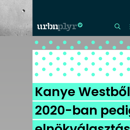
CÍMLAP
DIZÁJN
DIVAT
Kanye Westből 
HIP
2020-ban pedi
KULT
elnökválasztás