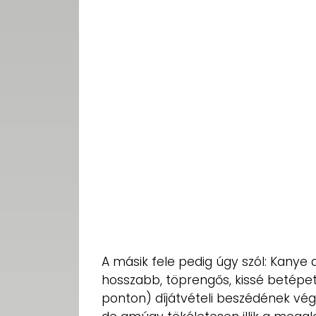
A másik fele pedig úgy szól: Kany
hosszabb, töprengős, kissé betépet
ponton) díjátvételi beszédének vég