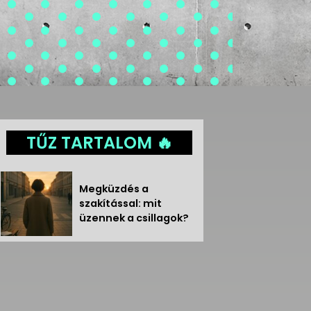
TŰZ TARTALOM 🔥
Megküzdés a
szakítással: mit
üzennek a csillagok?