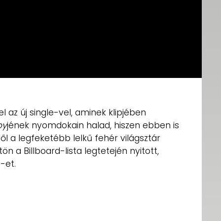
el az új single-vel, aminek klipjében
py
jének nyomdokain halad, hiszen ebben is
l a legfeketébb lelkű fehér világsztár
tön a Billboard-lista legtetején nyitott,
-et.