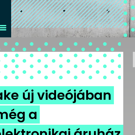
ake új videójában
 még a
lektronikai áruház