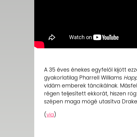
A 35 éves énekes egyfelől kijött ezz
gyakorlatilag Pharrell Williams
Hap
vidám emberek táncikálnak. Másfelő
régen teljesített ekkorát, hiszen rög
szépen maga mögé utasítva Drake
(
via
)