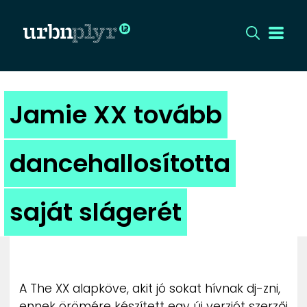
CÍMLAP
Jamie XX tovább
DIZÁJN
dancehallosította
DIVAT
saját slágerét
HIP
KULT
UTCA
A The XX alapköve, akit jó sokat hívnak dj-zni,
ennek örömére készített egy új verziót szerzői