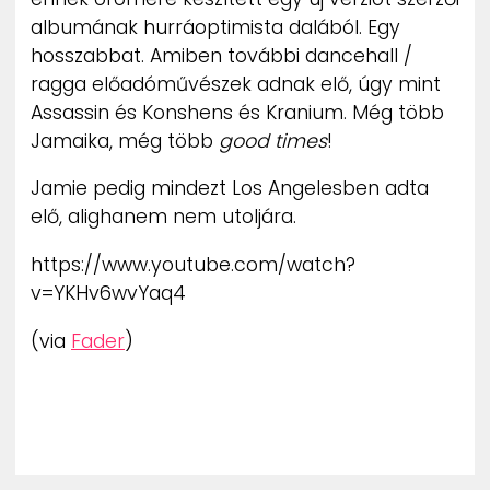
ZENE
albumának hurráoptimista dalából. Egy
hosszabbat. Amiben további dancehall /
MÉDIAAJÁNLAT
ragga előadóművészek adnak elő, úgy mint
IMPRESSZUM
Assassin és Konshens és Kranium. Még több
PR-ARCHÍVUM
Jamaika, még több
good times
!
ADATKEZELÉSI TÁJÉKOZTATÓ
Jamie pedig mindezt Los Angelesben adta
elő, alighanem nem utoljára.
https://www.youtube.com/watch?
v=YKHv6wvYaq4
(via
Fader
)