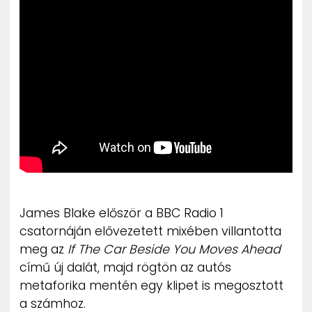
ZENE
MÉDIAAJÁNLAT
IMPRESSZUM
PR-ARCHÍVUM
ADATKEZELÉSI TÁJÉKOZTATÓ
James Blake először a BBC Radio 1
csatornáján elővezetett mixében villantotta
meg az
If The Car Beside You Moves Ahead
című új dalát, majd rögtön az autós
metaforika mentén egy klipet is megosztott
a számhoz.