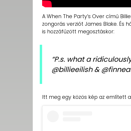
A When The Party’s Over című Billi
zongorás verziót James Blake. És h
is hozzáfűzött megosztáskor:
“P.s. what a ridiculousl
@billieeilish & @finnea
Itt meg egy közös kép az említett a