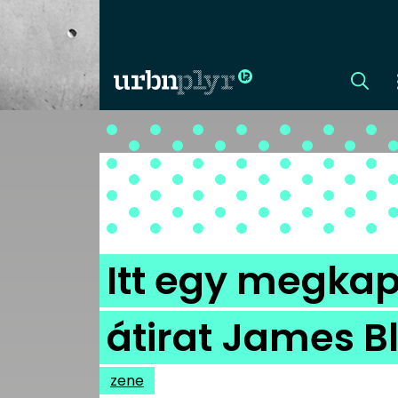
CÍMLAP
DIZÁJN
DIVAT
Itt egy megkapó 
HIP
átirat James B
KULT
zene