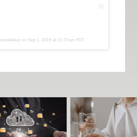
amesblake)
on
Sep 1, 2019 at 10:37am PDT