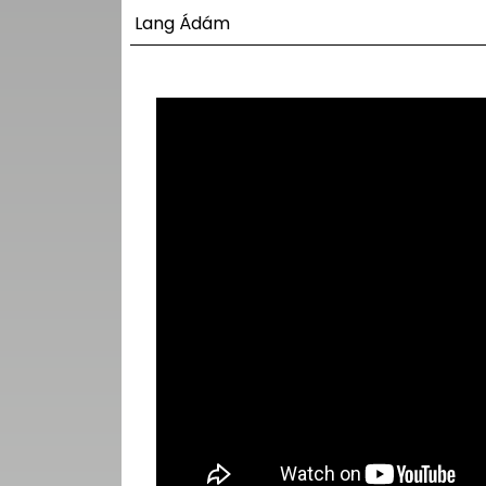
UTCA
Lang Ádám
ZENE
MÉDIAAJÁNLAT
IMPRESSZUM
PR-ARCHÍVUM
ADATKEZELÉSI
TÁJÉKOZTATÓ