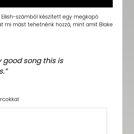
e Eilish-számból készített egy megkapó
át mi mást tehetnénk hozzá, mint amit Blake
y good song this is
s.”
rcokkal: