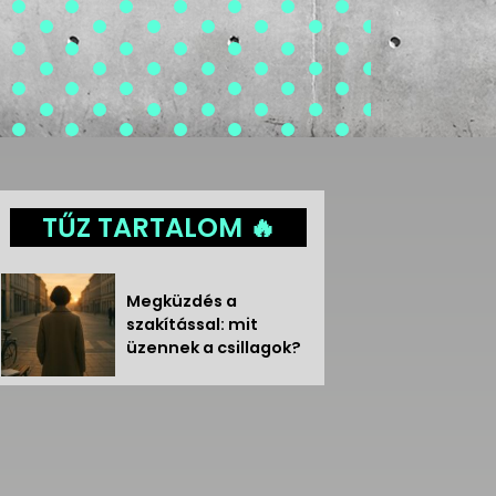
TŰZ TARTALOM 🔥
Megküzdés a
szakítással: mit
üzennek a csillagok?