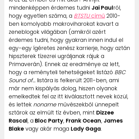
ZENE
mindenképpen érdemes tudni
Jai Paul
ról,
hogy egyetlen száma, a
BTSTU
című
2010-
MÉDIAAJÁNLAT
ben komolyabb makroviharokat kavart a
IMPRESSZUM
zeneblogok világában (amikről azért
PR-ARCHÍVUM
érdemes tudni, hogy gyakran innen indul el
ADATKEZELÉSI TÁJÉKOZTATÓ
egy-egy ígéretes zenész karrierje, hogy aztán
hipszterek tízezrei ugráljanak rájuk a
Primaverán). Ennek az eredménye az lett,
hogy a reményteli tehetségeket listázó
BBC
Sound of…
listára is felkerült 2011-ben, ami
már nem kispályás dolog, hiszen olyanok
emelkedtek fel az itt kiválasztott nevek közül,
és lettek
noname
művészekből ünnepelt
sztárok az elmúlt tíz évben, mint
Dizzee
Rascal
, a
Bloc Party
,
Frank Ocean
,
James
Blake
vagy akár maga
Lady Gaga
.