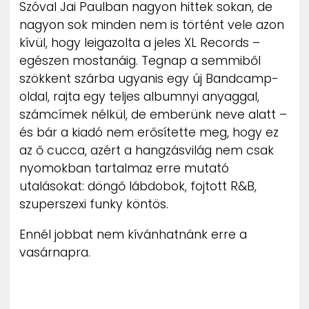
Szóval Jai Paulban nagyon hittek sokan, de
nagyon sok minden nem is történt vele azon
kívül, hogy leigazolta a jeles XL Records –
egészen mostanáig. Tegnap a semmiből
szökkent szárba ugyanis egy új Bandcamp-
oldal, rajta egy teljes albumnyi anyaggal,
számcímek nélkül, de emberünk neve alatt –
és bár a kiadó nem erősítette meg, hogy ez
az ő cucca, azért a hangzásvilág nem csak
nyomokban tartalmaz erre mutató
utalásokat: döngő lábdobok, fojtott R&B,
szuperszexi funky köntös.
Ennél jobbat nem kívánhatnánk erre a
vasárnapra.