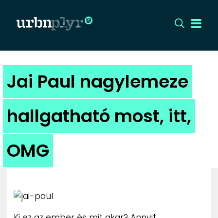
CÍMLAP
Jai Paul nagylemeze
DIZÁJN
hallgatható most, itt,
DIVAT
OMG
HIP
KULT
UTCA
Ki ez az ember és mit akar? Annyit