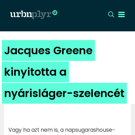
CÍMLAP
Jacques Greene
DIZÁJN
kinyitotta a
DIVAT
nyárisláger-szelencét
HIP
KULT
UTCA
Vagy ha azt nem is, a napsugarashouse-