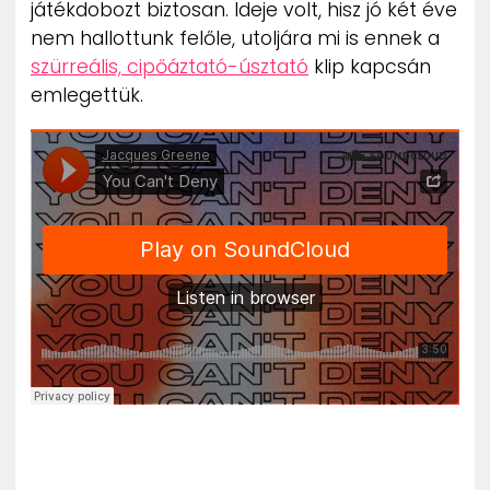
játékdobozt biztosan. Ideje volt, hisz jó két éve
ZENE
nem hallottunk felőle, utoljára mi is ennek a
szürreális, cipőáztató-úsztató
klip kapcsán
MÉDIAAJÁNLAT
emlegettük.
IMPRESSZUM
PR-ARCHÍVUM
ADATKEZELÉSI TÁJÉKOZTATÓ