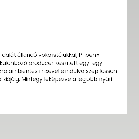
alát állandó vokalistájukkal, Phoenix
y különböző producer készített egy-egy
nkro ambientes mixével elindulva szép lassan
ziójáig. Mintegy leképezve a legjobb nyári