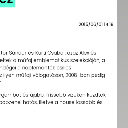
2015/06/01 14:19
ör Sándor és Kürti Csaba , azaz Alex és
eltek a műfaj emblematikus szelekcióján, a
endégei a naplementék csilles
z ilyen műfaji válogatáson, 2008-ban pedig
.
gombot és újabb, frissebb vizeken kezdtek
popzenei hatás, illetve a house lassabb és
.