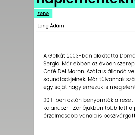
UTCA
zene
ZENE
Lang Ádám
MÉDIAAJÁNLAT
IMPRESSZUM
PR-ARCHÍVUM
ADATKEZELÉSI
A Gelkát 2003-ban alakította Dömöt
TÁJÉKOZTATÓ
Sergio. Már ebben az évben szerep
Café Del Maron. Azóta is állandó v
soundtackjeinek. Már túlvannak szá
egy saját nagylemezük is megjelent
2011-ben aztán benyomták a reset-
kalandozni. Zenéjükben több lett a 
érzelmesebb vonala is beszivárgott