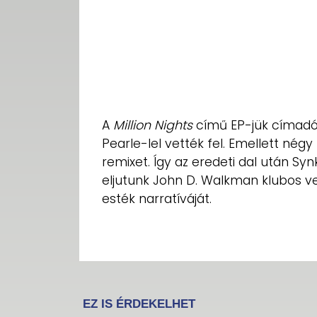
A
Million Nights
című EP-jük címadó d
Pearle-lel vették fel. Emellett nég
remixet. Így az eredeti dal után Sy
eljutunk John D. Walkman klubos ver
esték narratíváját.