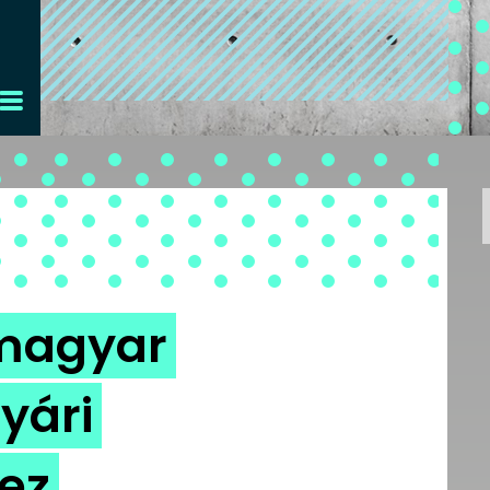
 magyar
yári
ez