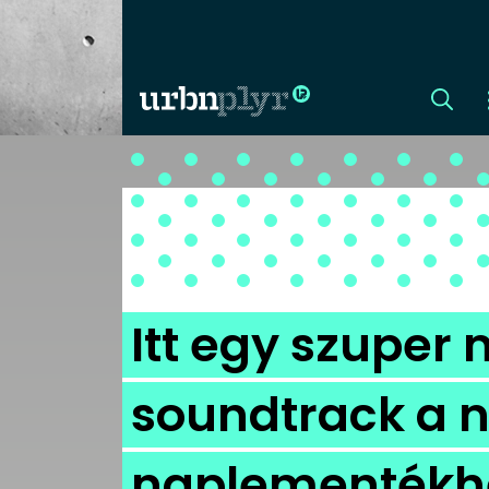
CÍMLAP
DIZÁJN
DIVAT
Itt egy szuper
HIP
soundtrack a n
KULT
naplementékh