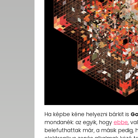
Ha képbe kéne helyezni bárkit is
Go
mondanék: az egyik, hogy
ebbe
, v
belefuthattak már, a másik pedig, 