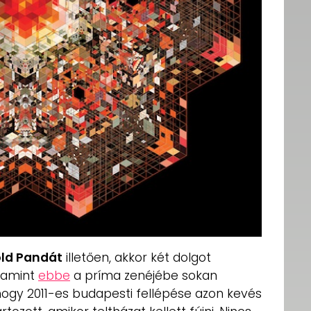
ld Pandát
illetően, akkor két dolgot
alamint
ebbe
a príma zenéjébe sokan
hogy 2011-es budapesti fellépése azon kevés