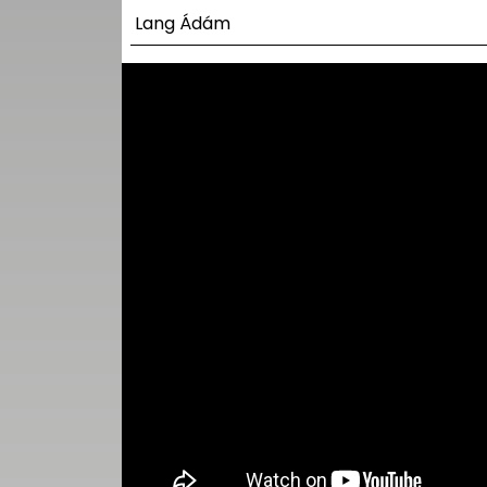
UTCA
Lang Ádám
ZENE
MÉDIAAJÁNLAT
IMPRESSZUM
PR-ARCHÍVUM
ADATKEZELÉSI
TÁJÉKOZTATÓ