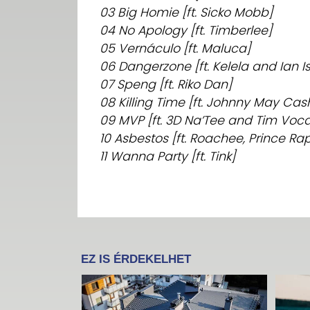
03 Big Homie [ft. Sicko Mobb]
04 No Apology [ft. Timberlee]
05 Vernáculo [ft. Maluca]
06 Dangerzone [ft. Kelela and Ian I
07 Speng [ft. Riko Dan]
08 Killing Time [ft. Johnny May Cash
09 MVP [ft. 3D Na’Tee and Tim Voca
10 Asbestos [ft. Roachee, Prince Ra
11 Wanna Party [ft. Tink]