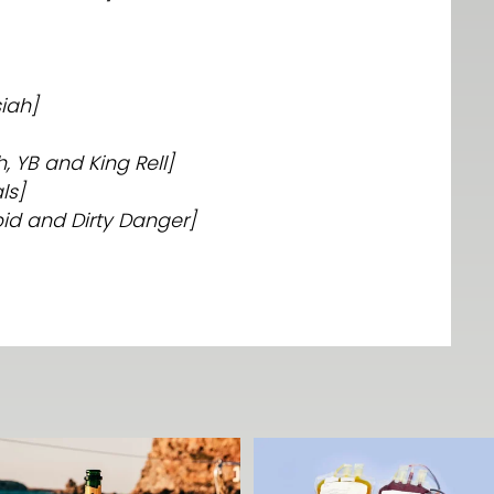
siah]
, YB and King Rell]
ls]
pid and Dirty Danger]