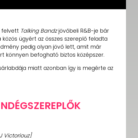
 felvett
Talking Bandz
jövőbeli R&B-je bár
 a közös ügyért az összes szereplő feladta
edmény pedig olyan jövő lett, amit már
azért könnyen befogható biztos középszer.
sárlabdája miatt azonban így is megérte az
VENDÉGSZEREPLŐK
 Victoriouz]