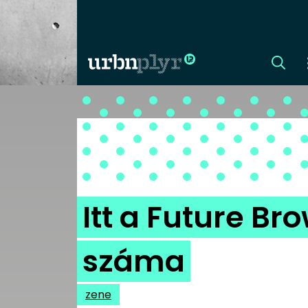
CÍMLAP
DIZÁJN
DIVAT
Itt a Future B
HIP
száma
KULT
zene