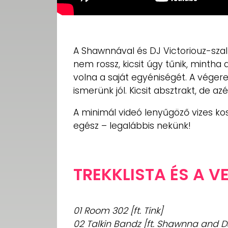
A Shawnnával és DJ Victoriouz-szal
nem rossz, kicsit úgy tűnik, mintha
volna a saját egyéniségét. A véger
ismerünk jól. Kicsit absztrakt, de 
A minimál videó lenyűgöző vizes ko
egész – legalábbis nekünk!
TREKKLISTA ÉS A 
01 Room 302 [ft. Tink]
02 Talkin Bandz [ft. Shawnna and DJ