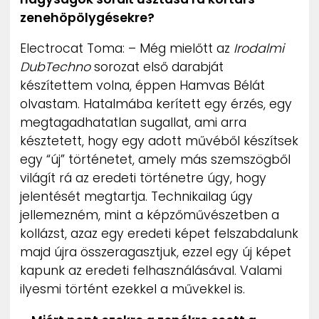
zenehöpölygésekre?
Electrocat Toma: – Még mielőtt az
Irodalmi
DubTechno
sorozat első darabját
készítettem volna, éppen Hamvas Bélát
olvastam. Hatalmába kerített egy érzés, egy
megtagadhatatlan sugallat, ami arra
késztetett, hogy egy adott művéből készítsek
egy “új” történetet, amely más szemszögből
világít rá az eredeti történetre úgy, hogy
jelentését megtartja. Technikailag úgy
jellemezném, mint a képzőművészetben a
kollázst, azaz egy eredeti képet felszabdalunk
majd újra összeragasztjuk, ezzel egy új képet
kapunk az eredeti felhasználásával. Valami
ilyesmi történt ezekkel a művekkel is.