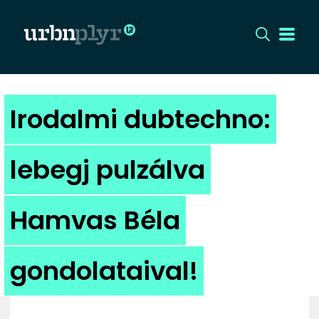
CÍMLAP
Irodalmi dubtechno:
DIZÁJN
lebegj pulzálva
DIVAT
Hamvas Béla
HIP
KULT
gondolataival!
UTCA