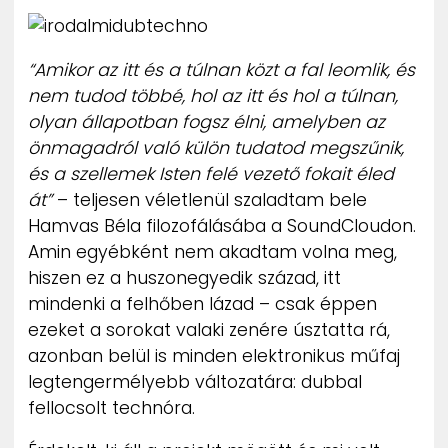
ZENE
“Amikor az itt és a túlnan közt a fal leomlik, és
MÉDIAAJÁNLAT
IMPRESSZUM
nem tudod többé, hol az itt és hol a túlnan,
PR-ARCHÍVUM
olyan állapotban fogsz élni, amelyben az
ADATKEZELÉSI TÁJÉKOZTATÓ
önmagadról való külön tudatod megszűnik,
és a szellemek Isten felé vezető fokait éled
át”
– teljesen véletlenül szaladtam bele
Hamvas Béla filozofálásába a SoundCloudon.
Amin egyébként nem akadtam volna meg,
hiszen ez a huszonegyedik század, itt
mindenki a felhőben lázad – csak éppen
ezeket a sorokat valaki zenére úsztatta rá,
azonban belül is minden elektronikus műfaj
legtengermélyebb változatára: dubbal
fellocsolt technóra.