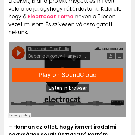
Érdekelt, ki áll a projekt mögött és mi volt
vele a célja, úgyhogy rákérdeztünk. Kiderült,
hogy ő
Electrocat Toma
néven a Tiloson
vezet műsort. És szívesen válaszolgatott
nekünk.
– Honnan az ötlet, hogy ismert irodalmi
nagyságok sorait úsztasd rá kortárs