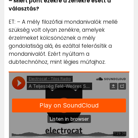
– Miért pont ezekre a zenékre esett a
választás?
ET: – A mély filozófiai mondanivalók mellé
szükség volt olyan zenékre, amelyek
érzelmeket kölcsönöznek a mély
gondolatiság alá, és ezáltal felerősítik a
mondanivalót. Ezért nyúltam a
dubtechnóhoz, mint légies műfajhoz.