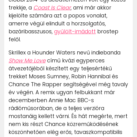
ZENE
trekkje, a
Coast Is Clear
, ami már akkor
kijelölte számára azt a popos vonalat,
MÉDIAAJÁNLAT
amerre végül elindult a horzsolgatós,
IMPRESSZUM
bazáribasszusos,
gyűlölt-imádott
brostep
PR-ARCHÍVUM
felől.
ADATKEZELÉSI TÁJÉKOZTATÓ
Skrillex a Hounder Waters nevű indiebanda
Show Me Love
című kvázi egyperces
átvezetőjéből készített egy teljesértékű
trekket Moses Sumney, Robin Hannibal és
Chance The Rapper segítségével még tavaly
év végén. A remix ugyan felbukkant már
decemberben Annie Mac BBC-s
rádióműsorában, de a teljes verzióra
mostanáig kellett várni. És hát megérte, mert
nem kis részt Chance közreműködésének
köszönhetően elég erős, tavaszkompatibilis