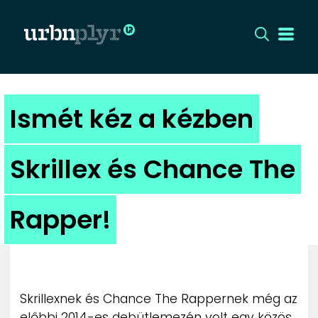
CÍMLAP
Ismét kéz a kézben
DIZÁJN
Skrillex és Chance The
DIVAT
Rapper!
HIP
KULT
UTCA
Skrillexnek és Chance The Rappernek még az
előbbi 2014-es debütlemezén volt egy közös