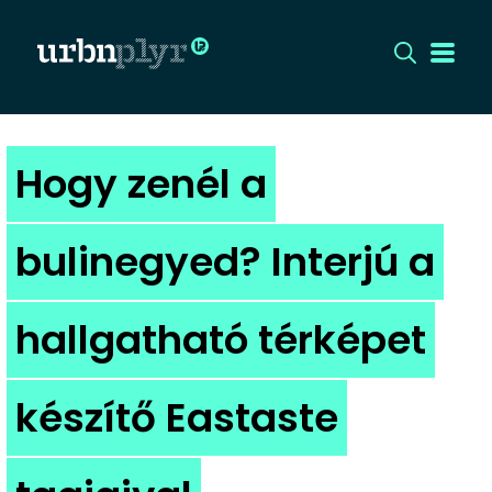
CÍMLAP
Hogy zenél a
DIZÁJN
bulinegyed? Interjú a
DIVAT
hallgatható térképet
HIP
KULT
készítő Eastaste
UTCA