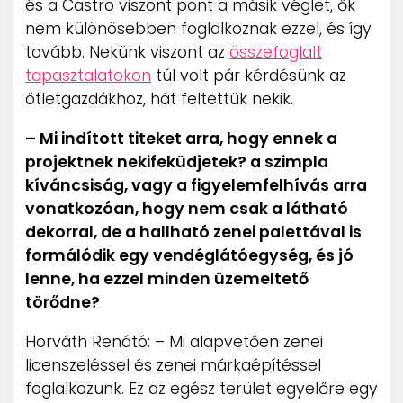
és a Castro viszont pont a másik véglet, ők
nem különösebben foglalkoznak ezzel, és így
tovább. Nekünk viszont az
összefoglalt
tapasztalatokon
túl volt pár kérdésünk az
ötletgazdákhoz, hát feltettük nekik.
– Mi indított titeket arra, hogy ennek a
projektnek nekifeküdjetek? a szimpla
kíváncsiság, vagy a figyelemfelhívás arra
vonatkozóan, hogy nem csak a látható
dekorral, de a hallható zenei palettával is
formálódik egy vendéglátóegység, és jó
lenne, ha ezzel minden üzemeltető
törődne?
Horváth Renátó: – Mi alapvetően zenei
licenszeléssel és zenei márkaépítéssel
foglalkozunk. Ez az egész terület egyelőre egy