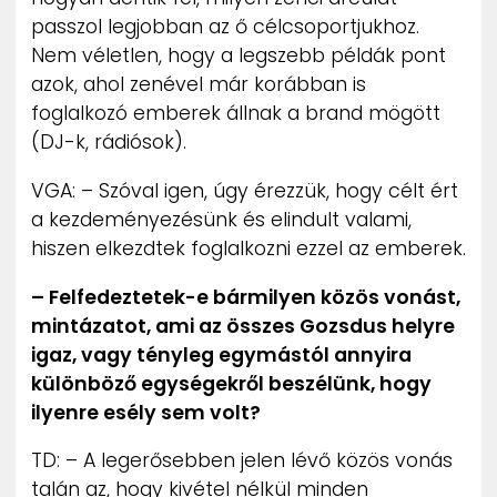
passzol legjobban az ő célcsoportjukhoz.
Nem véletlen, hogy a legszebb példák pont
azok, ahol zenével már korábban is
foglalkozó emberek állnak a brand mögött
(DJ-k, rádiósok).
VGA: – Szóval igen, úgy érezzük, hogy célt ért
a kezdeményezésünk és elindult valami,
hiszen elkezdtek foglalkozni ezzel az emberek.
– Felfedeztetek-e bármilyen közös vonást,
mintázatot, ami az összes Gozsdus helyre
igaz, vagy tényleg egymástól annyira
különböző egységekről beszélünk, hogy
ilyenre esély sem volt?
TD: – A legerősebben jelen lévő közös vonás
talán az, hogy kivétel nélkül minden