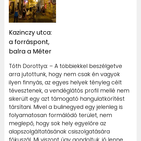
Kazinczy utca:
a forráspont,
balra a Méter
Tóth Dorottya: – A többiekkel beszélgetve
arra jutottunk, hogy nem csak én vagyok
ilyen finnyás, az egyes helyek tényleg célt
tévesztenek, a vendéglátós profil mellé nem
sikerült egy azt támogató hangulatkörítést
társítani. Mivel a bulinegyed egy jelenleg is
folyamatosan formálódó terület, nem
meglepő, hogy sok hely egyelőre az
alapszolgáltatásának csiszolgatására
fókuszál. Mi viszont úgy gondoltuk, jó lenne