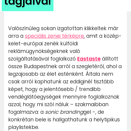
tagjaival
ZENE
MÉDIAAJÁNLAT
IMPRESSZUM
Valószínűleg sokan izgatottan klikkeltek már
PR-ARCHÍVUM
arra a
speciális zenei térképre
, amit a közép-
ADATKEZELÉSI TÁJÉKOZTATÓ
kelet-európai zenék külföldi
reklámügynökségeknek való
szolgáltatásával foglalkozó
Eastaste
állított
össze Budapestnek arról a szegletéről, ahol a
legzajosabb az élet esténként. Általa nem
csak arról kaphatunk az eddiginél tisztább
képet, hogy a jelentősebb / trendibb
vendéglátóegységek mennyire foglalkoznak
azzal, hogy mi szól náluk – szakmaibban
fogalmazva: a
sonic branding
gel -, de
konkrétan bele is hallgathatunk a helytipikus
playlistekbe.