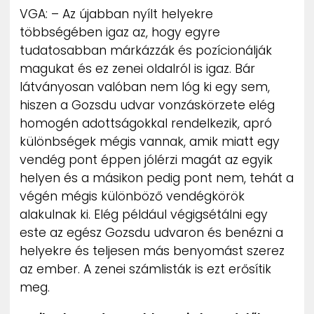
VGA: – Az újabban nyílt helyekre
többségében igaz az, hogy egyre
tudatosabban márkázzák és pozícionálják
magukat és ez zenei oldalról is igaz. Bár
látványosan valóban nem lóg ki egy sem,
hiszen a Gozsdu udvar vonzáskörzete elég
homogén adottságokkal rendelkezik, apró
különbségek mégis vannak, amik miatt egy
vendég pont éppen jólérzi magát az egyik
helyen és a másikon pedig pont nem, tehát a
végén mégis különböző vendégkörök
alakulnak ki. Elég például végigsétálni egy
este az egész Gozsdu udvaron és benézni a
helyekre és teljesen más benyomást szerez
az ember. A zenei számlisták is ezt erősítik
meg.