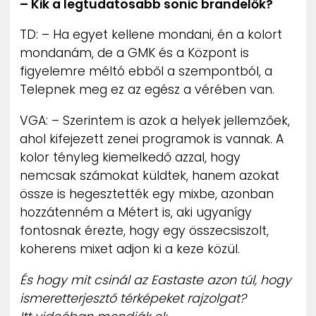
– Kik a legtudatosabb sonic brandelők?
TD: – Ha egyet kellene mondani, én a kolort
mondanám, de a GMK és a Központ is
figyelemre méltó ebből a szempontból, a
Telepnek meg ez az egész a vérében van.
VGA: – Szerintem is azok a helyek jellemzőek,
ahol kifejezett zenei programok is vannak. A
kolor tényleg kiemelkedő azzal, hogy
nemcsak számokat küldtek, hanem azokat
össze is hegesztették egy mixbe, azonban
hozzátenném a Métert is, aki ugyanígy
fontosnak érezte, hogy egy összecsiszolt,
koherens mixet adjon ki a keze közül.
És hogy mit csinál az Eastaste azon túl, hogy
ismeretterjesztő térképeket rajzolgat?