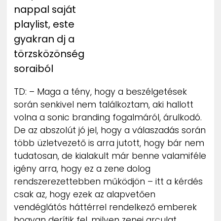
nappal saját
playlist, este
gyakran dj a
törzsközönség
soraiból
TD: – Maga a tény, hogy a beszélgetések
során senkivel nem találkoztam, aki hallott
volna a sonic branding fogalmáról, árulkodó.
De az abszolút jó jel, hogy a válaszadás során
több üzletvezető is arra jutott, hogy bár nem
tudatosan, de kialakult már benne valamiféle
igény arra, hogy ez a zene dolog
rendszerezettebben működjön – itt a kérdés
csak az, hogy ezek az alapvetően
vendéglátós háttérrel rendelkező emberek
hogyan derítik fel, milyen zenei arculat