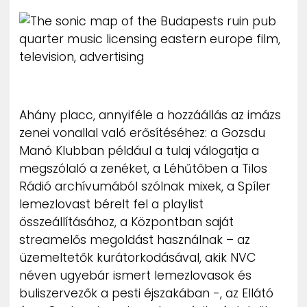
Ahány placc, annyiféle a hozzáállás az imázs
zenei vonallal való erősítéséhez: a Gozsdu
Manó Klubban például a tulaj válogatja a
megszólaló a zenéket, a Léhűtőben a Tilos
Rádió archívumából szólnak mixek, a Spíler
lemezlovast bérelt fel a playlist
összeállításához, a Központban saját
streamelős megoldást használnak – az
üzemeltetők kurátorkodásával, akik NVC
néven ugyebár ismert lemezlovasok és
buliszervezők a pesti éjszakában -, az Ellátó