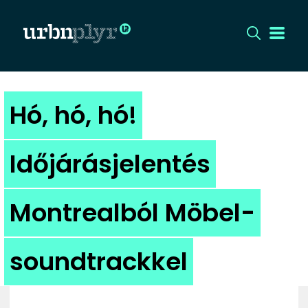
CÍMLAP
Hó, hó, hó!
DIZÁJN
Időjárásjelentés
DIVAT
Montrealból Möbel-
HIP
KULT
soundtrackkel
UTCA