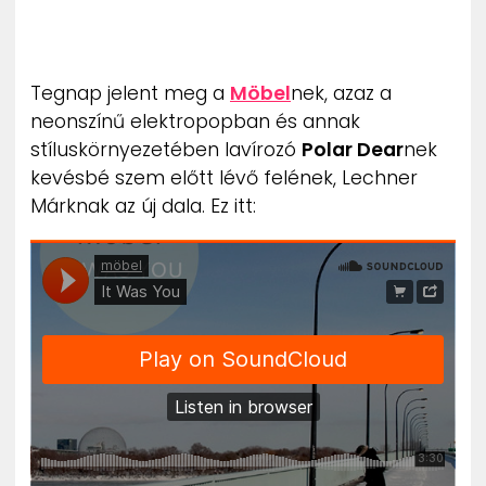
ZENE
MÉDIAAJÁNLAT
Tegnap jelent meg a
Möbel
nek, azaz a
IMPRESSZUM
PR-ARCHÍVUM
neonszínű elektropopban és annak
ADATKEZELÉSI TÁJÉKOZTATÓ
stíluskörnyezetében lavírozó
Polar Dear
nek
kevésbé szem előtt lévő felének, Lechner
Márknak az új dala. Ez itt: