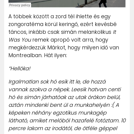
A többek között a zord tél ihlette és egy
zongoratéma körül keringő, ezért kevésbé
táncos, inkább csak simán melankolikus
It
Was You
remek apropó volt arra, hogy
megkérdezzük Márkot, hogy milyen idő van
Montrealban. Hát ilyen:
“Hellóka!
Irgalmatlan sok hó esik itt le, de hozzá
vannak szokva a népek. Leesik hatvan centi
hó és simán járhatóak az utak órákon belül,
aztán mindenki bent ül a munkahelyén :( A
képeken néhány egzotikus munkagép
látható, amiket melóból hazafelé fotóztam. 10
percre lakom az irodától, de ötféle géppel