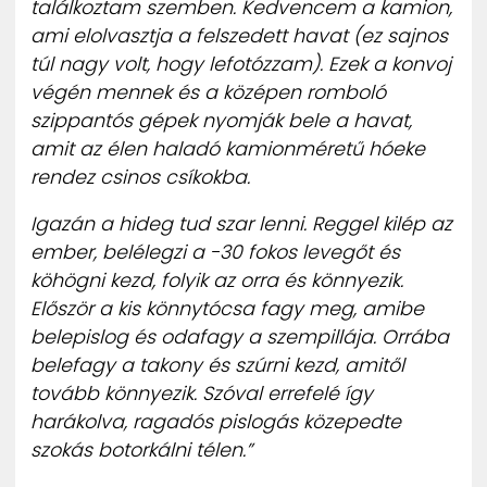
találkoztam szemben. Kedvencem a kamion,
ami elolvasztja a felszedett havat (ez sajnos
túl nagy volt, hogy lefotózzam). Ezek a konvoj
végén mennek és a középen romboló
szippantós gépek nyomják bele a havat,
amit az élen haladó kamionméretű hóeke
rendez csinos csíkokba.
Igazán a hideg tud szar lenni. Reggel kilép az
ember, belélegzi a -30 fokos levegőt és
köhögni kezd, folyik az orra és könnyezik.
Először a kis könnytócsa fagy meg, amibe
belepislog és odafagy a szempillája. Orrába
belefagy a takony és szúrni kezd, amitől
tovább könnyezik. Szóval errefelé így
harákolva, ragadós pislogás közepedte
szokás botorkálni télen.”