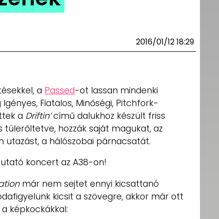
2016/01/12 18:29
ésekkel, a
Passed
-ot lassan mindenki
Igényes, Fiatalos, Minőségi, Pitchfork-
öttek a
Driftin’
című dalukhoz készült friss
s túlerőltetve, hozzák saját magukat, az
n utazást, a hálószobai párnacsatát.
utató koncert az A38-on!
ation
már nem sejtet ennyi kicsattanó
odafigyelünk kicsit a szövegre, akkor már ott
 a képkockákkal: