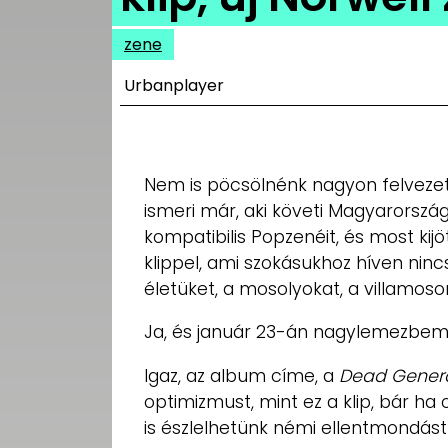
UTCA
zene
ZENE
Urbanplayer
MÉDIAAJÁNLAT
IMPRESSZUM
PR-ARCHÍVUM
ADATKEZELÉSI
Nem is pöcsölnénk nagyon felvezet
TÁJÉKOZTATÓ
ismeri már, aki követi Magyarország 
kompatibilis Popzenéit, és most kij
klippel, ami szokásukhoz híven ninc
életüket, a mosolyokat, a villamoso
Ja, és január 23-án nagylemezbem
Igaz, az album címe, a
Dead Gener
optimizmust, mint ez a klip, bár ha 
is észlelhetünk némi ellentmondást