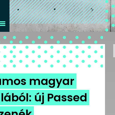
llámos magyar
lából: új Passed
l zenék