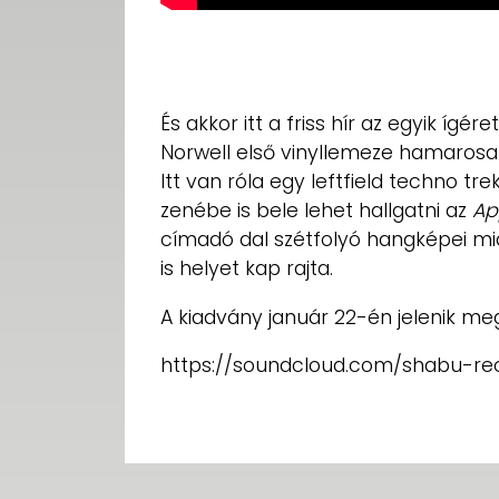
És akkor itt a friss hír az egyik ígér
Norwell első vinyllemeze hamarosa
Itt van róla egy leftfield techno tr
zenébe is bele lehet hallgatni az
Ap
címadó dal szétfolyó hangképei miat
is helyet kap rajta.
A kiadvány január 22-én jelenik me
https://soundcloud.com/shabu-re