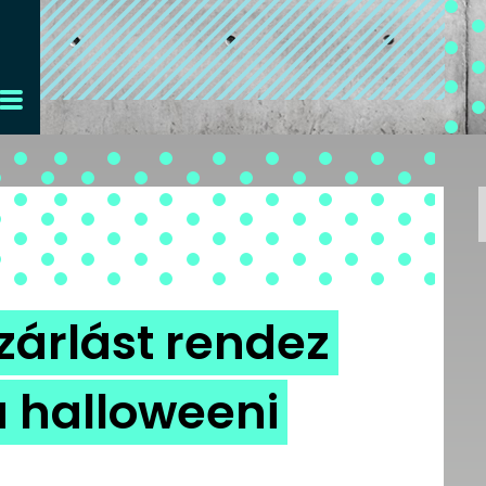
árlást rendez
a halloweeni