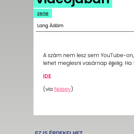
UTCA
zene
ZENE
Lang Ádám
MÉDIAAJÁNLAT
IMPRESSZUM
PR-ARCHÍVUM
ADATKEZELÉSI
A szám nem lesz sem YouTube-on, 
TÁJÉKOZTATÓ
lehet meglesni vasárnap éjjelig. Ha fe
IDE
(via
Noisey
)