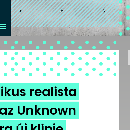
kus realista
t az Unknown
a új klipje