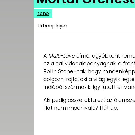
UTCA
zene
ZENE
Urbanplayer
MÉDIAAJÁNLAT
IMPRESSZUM
PR-ARCHÍVUM
ADATKEZELÉSI
A
Multi-Love
című, egyébként remek
TÁJÉKOZTATÓ
ez a dal videóalapanyagnak, a fro
Rollin Stone-nak, hogy mindenképp
dolgozni rajta, aki a világ egyik le
Indiából származik. Így jutott el Ma
Aki pedig összerakta ezt az álomsze
Hát nem imádnivaló? Hát de: