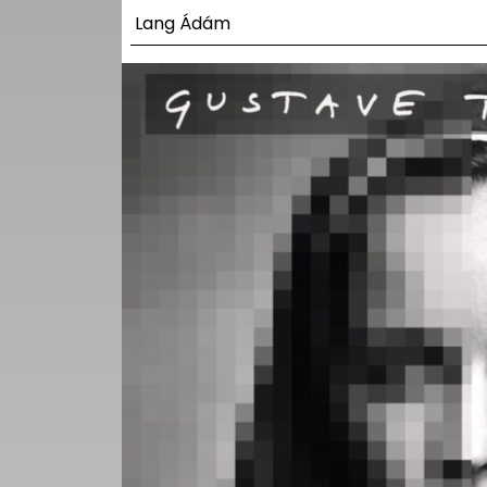
UTCA
Lang Ádám
ZENE
MÉDIAAJÁNLAT
IMPRESSZUM
PR-ARCHÍVUM
ADATKEZELÉSI
TÁJÉKOZTATÓ