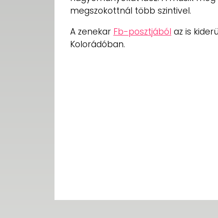
megszokottnál több szintivel.
A zenekar
Fb-posztjából
az is kider
Kolorádóban.