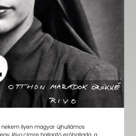
, nekem ilyen magyar újhullámos
 egy
Rivo
címre hallgató erőballada, a