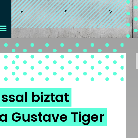
sal biztat
a Gustave Tiger