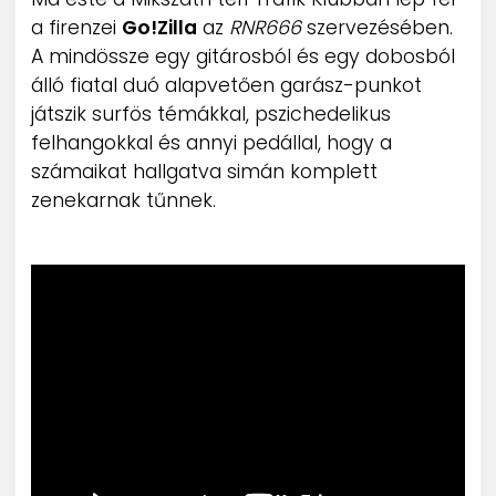
ZENE
a firenzei
Go!Zilla
az
RNR666
szervezésében.
A mindössze egy gitárosból és egy dobosból
MÉDIAAJÁNLAT
álló fiatal duó alapvetően garász-punkot
IMPRESSZUM
játszik surfös témákkal, pszichedelikus
PR-ARCHÍVUM
felhangokkal és annyi pedállal, hogy a
ADATKEZELÉSI TÁJÉKOZTATÓ
számaikat hallgatva simán komplett
zenekarnak tűnnek.