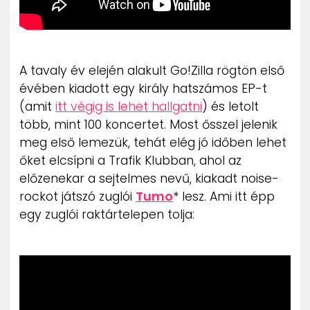
A tavaly év elején alakult Go!Zilla rögtön első
évében kiadott egy király hatszámos EP-t
(amit
itt végig is lehet hallgatni
) és letolt
több, mint 100 koncertet. Most ősszel jelenik
meg első lemezük, tehát elég jó időben lehet
őket elcsípni a Trafik Klubban, ahol az
előzenekar a sejtelmes nevű, kiakadt noise-
rockot játszó zuglói
Tumo
* lesz. Ami itt épp
egy zuglói raktártelepen tolja: