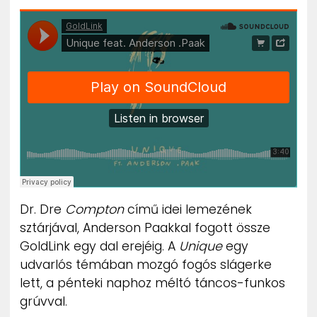
ZENE
MÉDIAAJÁNLAT
IMPRESSZUM
PR-ARCHÍVUM
ADATKEZELÉSI TÁJÉKOZTATÓ
Dr. Dre
Compton
című idei lemezének
sztárjával, Anderson Paakkal fogott össze
GoldLink egy dal erejéig. A
Unique
egy
udvarlós témában mozgó fogós slágerke
lett, a pénteki naphoz méltó táncos-funkos
grúvval.