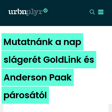
CÍMLAP
Mutatnánk a nap
DIZÁJN
slágerét GoldLink és
DIVAT
Anderson Paak
HIP
KULT
párosától
UTCA