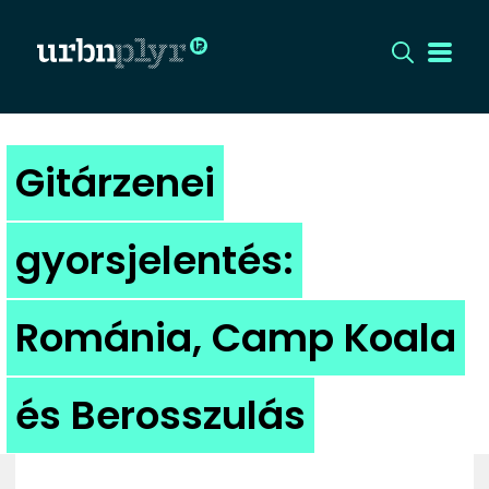
CÍMLAP
Gitárzenei
DIZÁJN
gyorsjelentés:
DIVAT
Románia, Camp Koala
HIP
KULT
és Berosszulás
UTCA