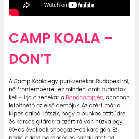
CAMP KOALA –
DON’T
A Camp Koala egy punkzenekar Budapestről,
nő frontemberrel, ez minden, amit tudnotok
kell – írja a zenekar a
Bandcampjén
, ahonnan
letölthető az első demójuk. Az azért már a
klipes dalból látszik, hogy a punkos attitűdre
és karcos gitárokra azért rá van húzva egy
90-es évekbeli, shoegaze-es kardigán. Ez
pedig egész bensőséges hangulatot ad