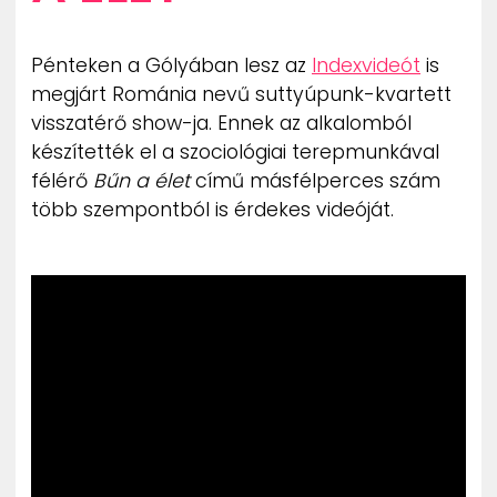
Pénteken a Gólyában lesz az
Indexvideót
is
megjárt Románia nevű suttyúpunk-kvartett
visszatérő show-ja. Ennek az alkalomból
készítették el a szociológiai terepmunkával
félérő
Bűn a élet
című másfélperces szám
több szempontból is érdekes videóját.