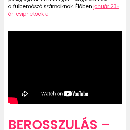
a fülbemászó számaiknak. Élőben
január 23-
án csíphetőek el
.
BEROSSZULÁS –