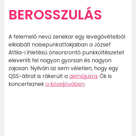
BEROSSZULÁS
A felemelő nevű zenekar egy levegővételből
elkiabált noisepunkattakjaiban a József
Attila-i ihletésű önsorsrontó punkköltészetet
eleveníti fel nagyon gyorsan és nagyon
zajosan. Nyilván az sem véletlen, hogy egy
QSS-átirat is rákerült a
demójukra
. Ők is
koncerteznek
a közeljövőben
.