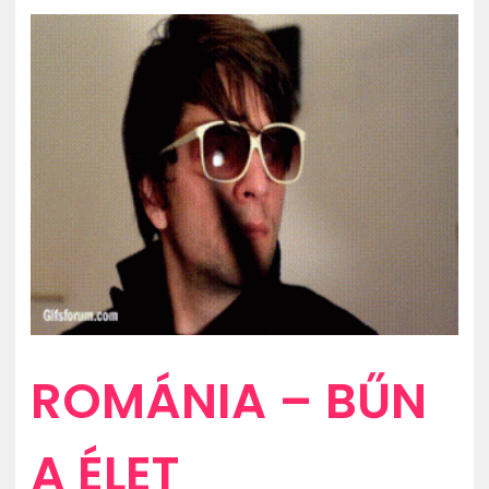
ZENE
MÉDIAAJÁNLAT
IMPRESSZUM
PR-ARCHÍVUM
ADATKEZELÉSI TÁJÉKOZTATÓ
ROMÁNIA – BŰN
A ÉLET