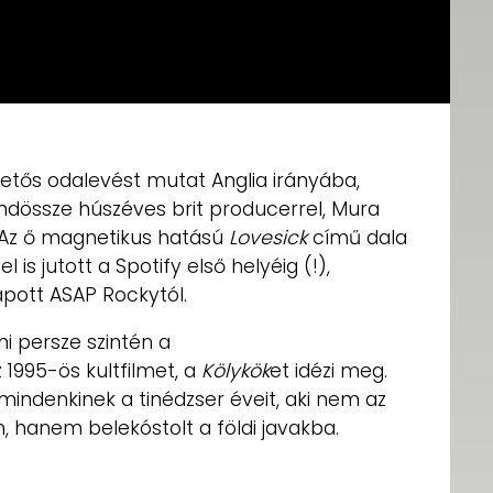
etős odalevést mutat Anglia irányába,
ndössze húszéves brit producerrel, Mura
. Az ő magnetikus hatású
Lovesick
című dala
is jutott a Spotify első helyéig (!),
pott ASAP Rockytól.
i persze szintén a
 1995-ös kultfilmet, a
Kölykök
et idézi meg.
indenkinek a tinédzser éveit, aki nem az
, hanem belekóstolt a földi javakba.