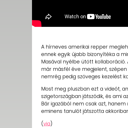
A hírneves amerikai repper megleh
ennek egyik újabb bizonyítéka a mi
Masával nyélbe ütött kollaboráció
már másfél éve megjelent, szépen el 
nemrég pedig szöveges kezelést ka
Most meg pluszban ezt a videót, am
szigetországban játszódik, és ami az
Bár igazából nem csak azt, hanem m
eminens tanulót játszotta akkoriban
(
via
)