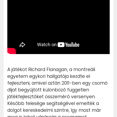
A játékot Richard Flanagan, a montreáli
egyetem egykori hallgatója kezdte el
fejleszteni, amivel aztán 2011-ben egy csomó
díjat begyűjtött különböző független
játékfejlesztőket összemérő versenyen.
Később felesége segítségével emelték a
dolgot kereskedelmi szintre, így most már
meg is lehet vásárolni a programot,