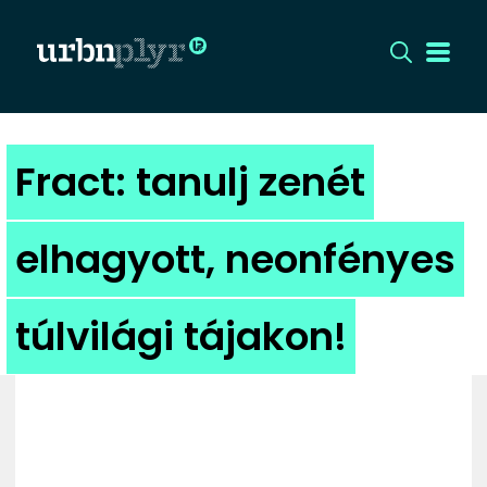
CÍMLAP
Fract: tanulj zenét
DIZÁJN
elhagyott, neonfényes
DIVAT
túlvilági tájakon!
HIP
KULT
UTCA