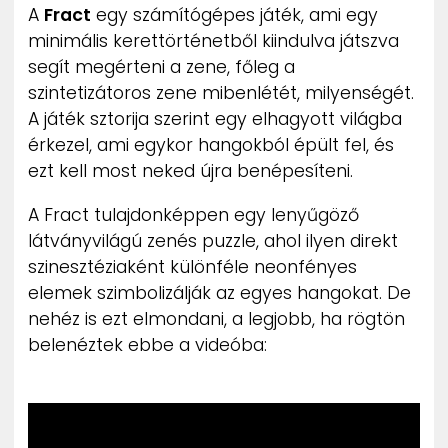
A
Fract
egy számítógépes játék, ami egy
ZENE
minimális kerettörténetből kiindulva játszva
segít megérteni a zene, főleg a
MÉDIAAJÁNLAT
IMPRESSZUM
szintetizátoros zene mibenlétét, milyenségét.
PR-ARCHÍVUM
A játék sztorija szerint egy elhagyott világba
ADATKEZELÉSI TÁJÉKOZTATÓ
érkezel, ami egykor hangokból épült fel, és
ezt kell most neked újra benépesíteni.
A Fract tulajdonképpen egy lenyűgöző
látványvilágú zenés puzzle, ahol ilyen direkt
szinesztéziaként különféle neonfényes
elemek szimbolizálják az egyes hangokat. De
nehéz is ezt elmondani, a legjobb, ha rögtön
belenéztek ebbe a videóba: