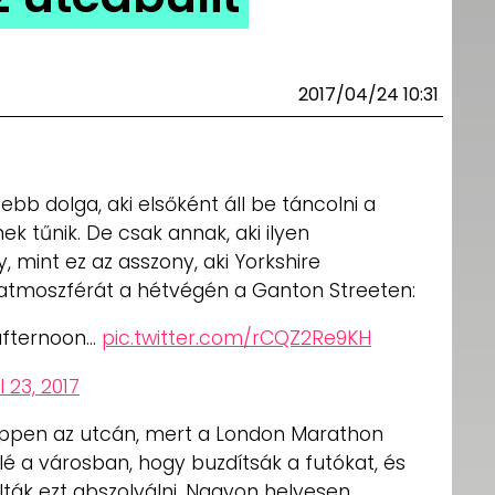
2017/04/24 10:31
bb dolga, aki elsőként áll be táncolni a
ek tűnik. De csak annak, aki ilyen
 mint ez az asszony, aki Yorkshire
az atmoszférát a hétvégén a Ganton Streeten:
afternoon…
pic.twitter.com/rCQZ2Re9KH
l 23, 2017
éppen az utcán, mert a London Marathon
é a városban, hogy buzdítsák a futókat, és
ák ezt abszolválni. Nagyon helyesen,