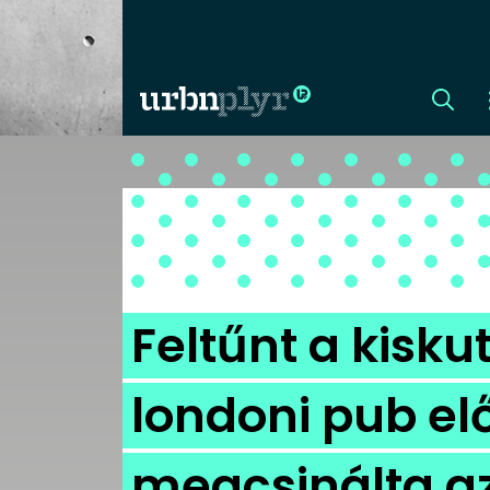
CÍMLAP
DIZÁJN
DIVAT
Feltűnt a kisku
HIP
londoni pub elő
KULT
megcsinálta az