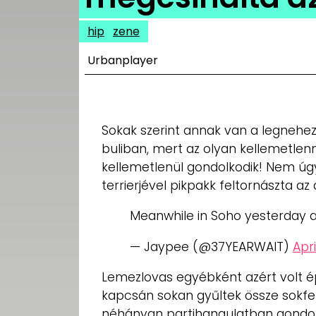
UTCA
hip
zene
ZENE
Urbanplayer
MÉDIAAJÁNLAT
IMPRESSZUM
PR-ARCHÍVUM
ADATKEZELÉSI
Sokak szerint annak van a legneheze
TÁJÉKOZTATÓ
buliban, mert az olyan kellemetlenn
kellemetlenül gondolkodik! Nem úgy,
terrierjével pikpakk feltornászta 
Meanwhile in Soho yesterday 
— Jaypee (@37YEARWAIT)
Apri
Lemezlovas egyébként azért volt 
kapcsán sokan gyűltek össze sokfel
néhányan partihangulatban gondolt