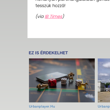
tesszük hozzá!
(via
IB Times
)