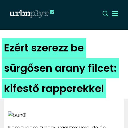
CÍMLAP
Ezért szerezz be
DIZÁJN
sürgősen arany filcet:
DIVAT
kifestő rapperekkel
HIP
KULT
UTCA
Nem tudom, ti hogy vagytok vele, de én