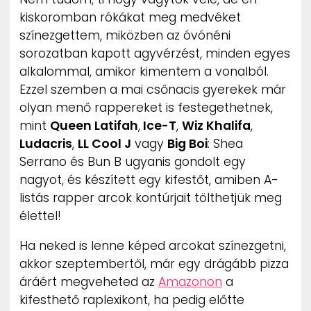
ZENE
kiskoromban rókákat meg medvéket
színezgettem, miközben az óvónéni
MÉDIAAJÁNLAT
sorozatban kapott agyvérzést, minden egyes
IMPRESSZUM
alkalommal, amikor kimentem a vonalból.
PR-ARCHÍVUM
Ezzel szemben a mai csőnacis gyerekek már
ADATKEZELÉSI TÁJÉKOZTATÓ
olyan menő rappereket is festegethetnek,
mint
Queen Latifah
,
Ice-T
,
Wiz Khalifa
,
Ludacris
,
LL Cool J
vagy
Big Boi
: Shea
Serrano és Bun B ugyanis gondolt egy
nagyot, és készített egy kifestőt, amiben A-
listás rapper arcok kontúrjait tölthetjük meg
élettel!
Ha neked is lenne képed arcokat színezgetni,
akkor szeptembertől, már egy drágább pizza
áráért megveheted az
Amazonon
a
kifesthető raplexikont, ha pedig előtte