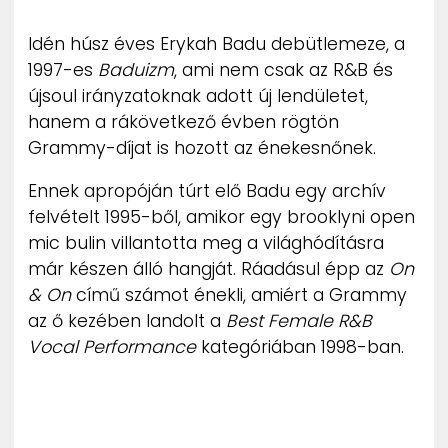
ZENE
Idén húsz éves Erykah Badu debütlemeze, a
1997-es
Baduizm
, ami nem csak az R&B és
MÉDIAAJÁNLAT
IMPRESSZUM
újsoul irányzatoknak adott új lendületet,
PR-ARCHÍVUM
hanem a rákövetkező évben rögtön
ADATKEZELÉSI TÁJÉKOZTATÓ
Grammy-díjat is hozott az énekesnőnek.
Ennek apropóján túrt elő Badu egy archív
felvételt 1995-ből, amikor egy brooklyni open
mic bulin villantotta meg a világhódításra
már készen álló hangját. Ráadásul épp az
On
& On
című számot énekli, amiért a Grammy
az ő kezében landolt a
Best Female R&B
Vocal Performance
kategóriában 1998-ban.