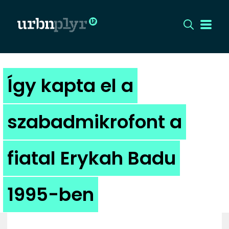
CÍMLAP
Így kapta el a
DIZÁJN
szabadmikrofont a
DIVAT
fiatal Erykah Badu
HIP
KULT
1995-ben
UTCA