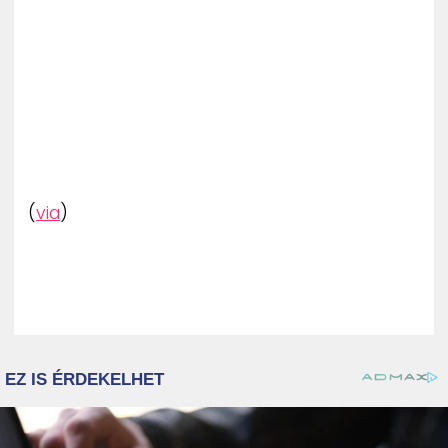
(
via
)