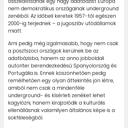
összeállítsanak egy nagy adatbázist Európa
nem demokratikus országainak underground
zenéiből. Az időbeli keretek 1957-től egészen
2000-ig terjednek – a jugoszláv utódállamok
miatt.
Ami pedig még izgalmasabb, hogy nem csak
a posztszoci országok kerülnek be az
adatbázisba, hanem az anno jobboldali
autoriter berendezkedésű Spanyolország és
Portugália is. Ennek köszönhetően pedig
remélhetően egy olyan áttekintés jön létre,
amiből nem csak a mindenféle
underground- és kísérleti zenéket lehet
kagylózni, hanem kirajzolódik a kulturális
ellenállásnak valamilyen általános képe is a
sokféleségből.