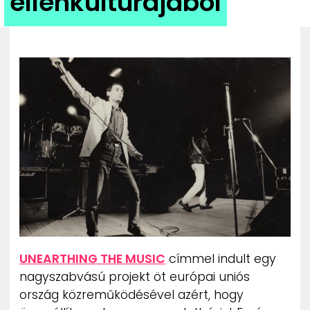
ellenkultúrájából
ZENE
MÉDIAAJÁNLAT
IMPRESSZUM
PR-ARCHÍVUM
ADATKEZELÉSI TÁJÉKOZTATÓ
UNEARTHING THE MUSIC
címmel indult egy
nagyszabvású projekt öt európai uniós
ország közreműködésével azért, hogy