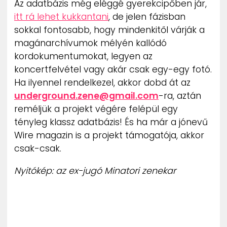
Az adatbázis még eléggé gyerekcipőben jár,
itt rá lehet kukkantani
, de jelen fázisban
sokkal fontosabb, hogy mindenkitől várják a
magánarchívumok mélyén kallódó
kordokumentumokat, legyen az
koncertfelvétel vagy akár csak egy-egy fotó.
Ha ilyennel rendelkezel, akkor dobd át az
underground.zene@gmail.com
-ra, aztán
reméljük a projekt végére felépül egy
tényleg klassz adatbázis! És ha már a jónevű
Wire magazin is a projekt támogatója, akkor
csak-csak.
Nyitókép: az ex-jugó Minatori zenekar