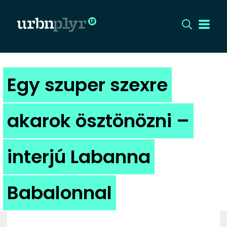
CÍMLAP
Egy szuper szexre
DIZÁJN
akarok ösztönözni –
DIVAT
interjú Labanna
HIP
KULT
Babalonnal
UTCA