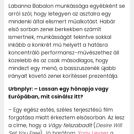
Labanna Babalon munkássága egyébként se
arról szól, hogy letegyen az asztalra egy
mindenki által elismert műalkotást. Habár
első sorban zenei berkekben számít
ismertnek, munkásságát tekintve sokkal
inkább a konkrét mű helyett a hatásra
koncentráló performansz-művészethez áll
közelebb és az csak másodlagos, hogy
mindezt egy menő, a basszuszenék újabb
irányait követő zenei körítéssel prezentálja.
Urbnplyr: – Lassan egy hónapja vagy
Európában, mit csinálsz itt?
– Egy egész estés, széles terjesztésű film
forgatása miatt érkeztem elsősorban. Az lesz
a címe, hogy a
Vágy felszabadít
(
Desire Will
Set You Free
). Jó barátom,
Yony Leyser
a