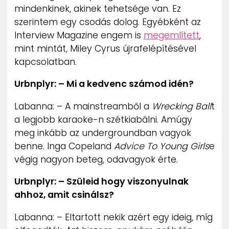
mindenkinek, akinek tehetsége van. Ez
szerintem egy csodás dolog. Egyébként az
Interview Magazine engem is
megemlített
,
mint mintát, Miley Cyrus újrafelépítésével
kapcsolatban.
Urbnplyr: – Mi a kedvenc számod idén?
Labanna: – A mainstreamből a
Wrecking Ball
t
a legjobb karaoke-n szétkiabálni. Amúgy
meg inkább az undergroundban vagyok
benne. Inga Copeland
Advice To Young Girls
e
végig nagyon beteg, odavagyok érte.
Urbnplyr: – Szüleid hogy viszonyulnak
ahhoz, amit csinálsz?
Labanna: – Eltartott nekik azért egy ideig, míg