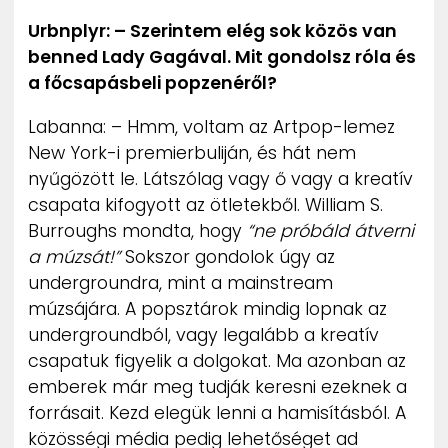
Urbnplyr: – Szerintem elég sok közös van
benned Lady Gagával. Mit gondolsz róla és
a főcsapásbeli popzenéről?
Labanna: – Hmm, voltam az Artpop-lemez
New York-i premierbuliján, és hát nem
nyűgözött le. Látszólag vagy ő vagy a kreatív
csapata kifogyott az ötletekből. William S.
Burroughs mondta, hogy
“ne próbáld átverni
a múzsát!”
Sokszor gondolok úgy az
undergroundra, mint a mainstream
múzsájára. A popsztárok mindig lopnak az
undergroundból, vagy legalább a kreatív
csapatuk figyelik a dolgokat. Ma azonban az
emberek már meg tudják keresni ezeknek a
forrásait. Kezd elegük lenni a hamisításból. A
közösségi média pedig lehetőséget ad