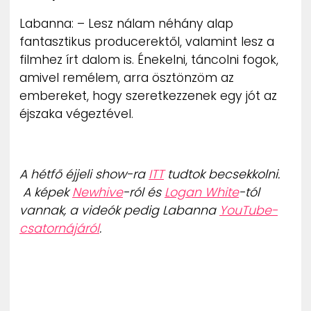
Labanna: – Lesz nálam néhány alap
fantasztikus producerektől, valamint lesz a
filmhez írt dalom is. Énekelni, táncolni fogok,
amivel remélem, arra ösztönzöm az
embereket, hogy szeretkezzenek egy jót az
éjszaka végeztével.
A hétfő éjjeli show-ra
ITT
tudtok becsekkolni.
A képek
Newhive
-ról és
Logan White
-tól
vannak, a videók pedig Labanna
YouTube-
csatornájáról
.