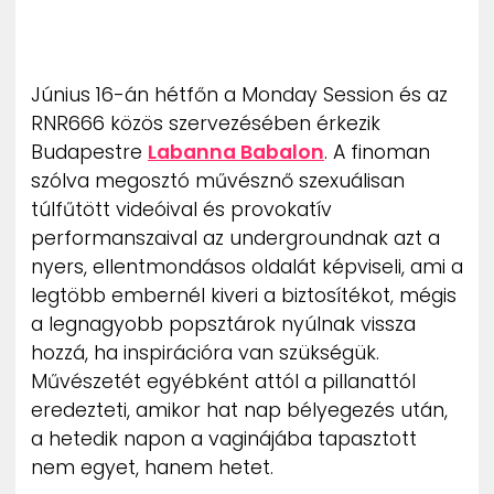
ZENE
MÉDIAAJÁNLAT
Június 16-án hétfőn a Monday Session és az
IMPRESSZUM
PR-ARCHÍVUM
RNR666 közös szervezésében érkezik
ADATKEZELÉSI TÁJÉKOZTATÓ
Budapestre
Labanna Babalon
. A finoman
szólva megosztó művésznő szexuálisan
túlfűtött videóival és provokatív
performanszaival az undergroundnak azt a
nyers, ellentmondásos oldalát képviseli, ami a
legtöbb embernél kiveri a biztosítékot, mégis
a legnagyobb popsztárok nyúlnak vissza
hozzá, ha inspirációra van szükségük.
Művészetét egyébként attól a pillanattól
eredezteti, amikor hat nap bélyegezés után,
a hetedik napon a vaginájába tapasztott
nem egyet, hanem hetet.