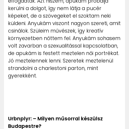
elfogadták. Azt hiszem, apukám próbálja
kerülni a dolgot, így nem látja a pucér
képeket, de a szövegeket el szoktam neki
küldeni. Anyukám viszont nagyon szereti, amit
csinálok. Szüleim művészek, így kreatív
környezetben nőttem fel. Anyukám sohasem
volt zavarban a szexualitással kapcsolatban,
de apukám is festett meztelen női portrékat.
Jó meztelennek lenni. Szeretek meztelenül
strandolni a charlestoni parton, mint
gyerekként.
Urbnplyr: – Milyen műsorral készülsz
Budapestre?