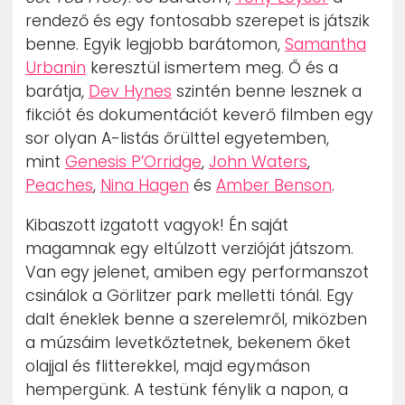
rendező és egy fontosabb szerepet is játszik
benne. Egyik legjobb barátomon,
Samantha
Urbanin
keresztül ismertem meg. Ő és a
barátja,
Dev Hynes
szintén benne lesznek a
fikciót és dokumentációt keverő filmben egy
sor olyan A-listás őrülttel egyetemben,
mint
Genesis P’Orridge
,
John Waters
,
Peaches
,
Nina Hagen
és
Amber Benson
.
Kibaszott izgatott vagyok! Én saját
magamnak egy eltúlzott verzióját játszom.
Van egy jelenet, amiben egy performanszot
csinálok a Görlitzer park melletti tónál. Egy
dalt éneklek benne a szerelemről, miközben
a múzsáim levetkőztetnek, bekenem őket
olajjal és flitterekkel, majd egymáson
hempergünk. A testünk fénylik a napon, a