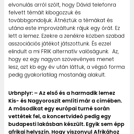
elvonulás arról szólt, hogy Dávid telefonra
felvett témáit kibogozzuk és
továbbgondoljuk. Átnéztük a témákat és
utána este improvizáltunk rájuk egy órát. Ez
lett a lemez. Ezekre a zenékre közben szabad
asszociációs játékot játszottunk. És ezzel
elindult a mi FRIK alternatív valóságunk. Az,
hogy ez egy nagyon szövevényes menet
lesz, azt kb egy év után láttuk, a végső forma
pedig gyakorlatilag mostanáig alakult.
Urbnplyr: – Az első és a harmadik lemez
Kis- és Nagyoroszit említi már a címében.
A másodikat egy európai turné során
vettétek fel, a koncertvideó pedig egy
budapesti lakásban készült. Egyik sem épp
afrikai helyszín. Hogy viszonyul Afrikához