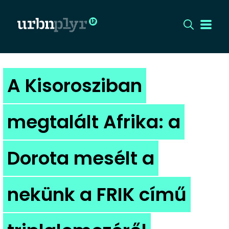
CÍMLAP
A Kisorosziban
DIZÁJN
megtalált Afrika: a
DIVAT
Dorota mesélt a
HIP
KULT
nekünk a FRIK című
UTCA