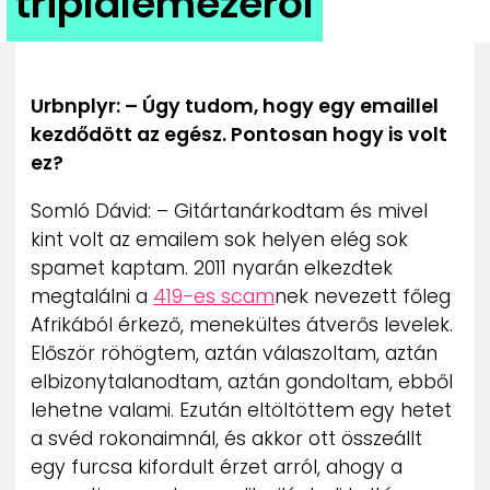
triplalemezéről
ZENE
MÉDIAAJÁNLAT
IMPRESSZUM
Urbnplyr: – Úgy tudom, hogy egy emaillel
PR-ARCHÍVUM
kezdődött az egész. Pontosan hogy is volt
ADATKEZELÉSI TÁJÉKOZTATÓ
ez?
Somló Dávid: – Gitártanárkodtam és mivel
kint volt az emailem sok helyen elég sok
spamet kaptam. 2011 nyarán elkezdtek
megtalálni a
419-es scam
nek nevezett főleg
Afrikából érkező, menekültes átverős levelek.
Először röhögtem, aztán válaszoltam, aztán
elbizonytalanodtam, aztán gondoltam, ebből
lehetne valami. Ezután eltöltöttem egy hetet
a svéd rokonaimnál, és akkor ott összeállt
egy furcsa kifordult érzet arról, ahogy a