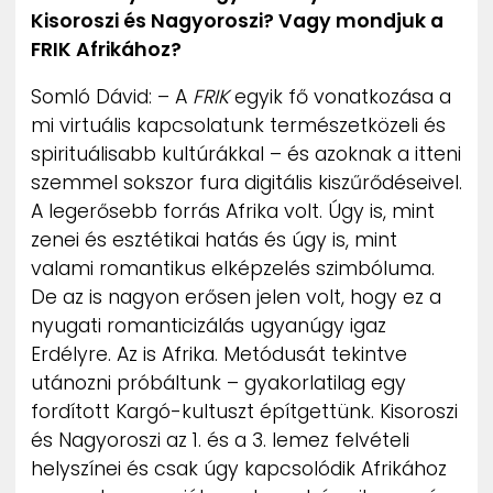
Kisoroszi és Nagyoroszi? Vagy mondjuk a
FRIK Afrikához?
Somló Dávid: – A
FRIK
egyik fő vonatkozása a
mi virtuális kapcsolatunk természetközeli és
spirituálisabb kultúrákkal – és azoknak a itteni
szemmel sokszor fura digitális kiszűrődéseivel.
A legerősebb forrás Afrika volt. Úgy is, mint
zenei és esztétikai hatás és úgy is, mint
valami romantikus elképzelés szimbóluma.
De az is nagyon erősen jelen volt, hogy ez a
nyugati romanticizálás ugyanúgy igaz
Erdélyre. Az is Afrika. Metódusát tekintve
utánozni próbáltunk – gyakorlatilag egy
fordított Kargó-kultuszt építgettünk. Kisoroszi
és Nagyoroszi az 1. és a 3. lemez felvételi
helyszínei és csak úgy kapcsolódik Afrikához