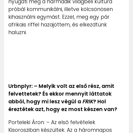
nyugati meg a harmadik világbeli kultúra
próbál kommunikálni, illetve kölcsönösen
kihasználni egymást. Ezzel, meg egy pár
afrikais riffel hazajöttem, és elkezdtünk
haluzni.
Urbnplyr: – Melyik volt az első rész, amit
felvettetek? És ekkor mennyit láttatok
abból, hogy mi lesz végül a
FRIK
? Hol
éreztétek azt, hogy ez most készen van?
Porteleki Áron: – Az első felvételek
Kisorosziban készültek. Az a háromnapos