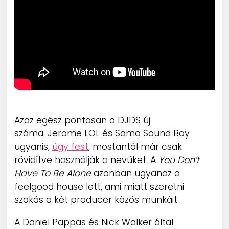
ZENE
MÉDIAAJÁNLAT
IMPRESSZUM
PR-ARCHÍVUM
ADATKEZELÉSI TÁJÉKOZTATÓ
Azaz egész pontosan a DJDS új
száma. Jerome LOL és Samo Sound Boy
ugyanis,
úgy fest
, mostantól már csak
rövidítve használják a nevüket. A
You Don’t
Have To Be Alone
azonban ugyanaz a
feelgood house lett, ami miatt szeretni
szokás a két producer közös munkáit.
A Daniel Pappas és Nick Walker által