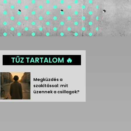
TŰZ TARTALOM 🔥
Megküzdés a
szakítással: mit
üzennek a csillagok?