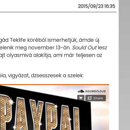
2015/09/23 16:35
gád Teklife köréből ismerhetjük, ámde új
jelenik meg november 13-án.
Sould Out
lesz
t olyasmivá alakítja, ami már teljesen az
la, vigyázat, dzsesszesek a szelek: