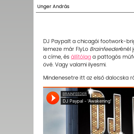
UTCA
Unger András
ZENE
MÉDIAAJÁNLAT
IMPRESSZUM
DJ Paypalt a chicagói footwork-bri
PR-ARCHÍVUM
lemeze már FlyLo
Brainfeeder
énél 
ADATKEZELÉSI
TÁJÉKOZTATÓ
a címe, és
állítólag
a pattogós műfaj
övé. Vagy valami ilyesmi.
Mindenesetre itt az első dalocska ró