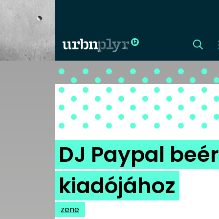
CÍMLAP
DIZÁJN
DIVAT
DJ Paypal beér
HIP
kiadójához
KULT
zene