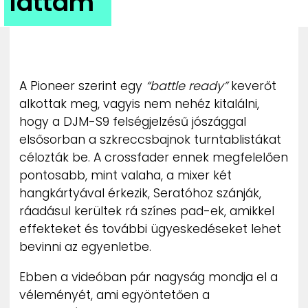
láttam”
ZENE
MÉDIAAJÁNLAT
IMPRESSZUM
PR-ARCHÍVUM
A Pioneer szerint egy
“battle ready”
keverőt
ADATKEZELÉSI TÁJÉKOZTATÓ
alkottak meg, vagyis nem nehéz kitalálni,
hogy a DJM-S9 felségjelzésű jószággal
elsősorban a szkreccsbajnok turntablistákat
célozták be. A crossfader ennek megfelelően
pontosabb, mint valaha, a mixer két
hangkártyával érkezik, Seratóhoz szánják,
ráadásul kerültek rá színes pad-ek, amikkel
effekteket és további ügyeskedéseket lehet
bevinni az egyenletbe.
Ebben a videóban pár nagyság mondja el a
véleményét, ami egyöntetően a