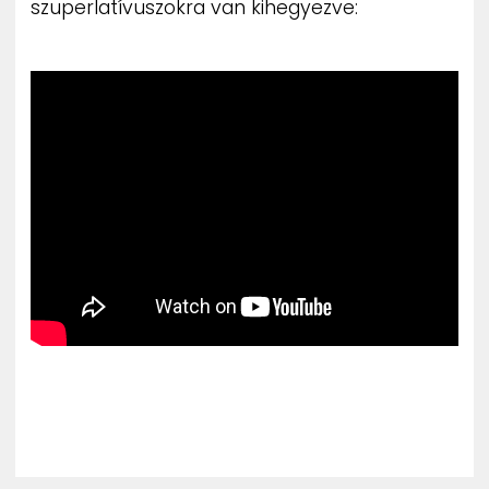
szuperlatívuszokra van kihegyezve: